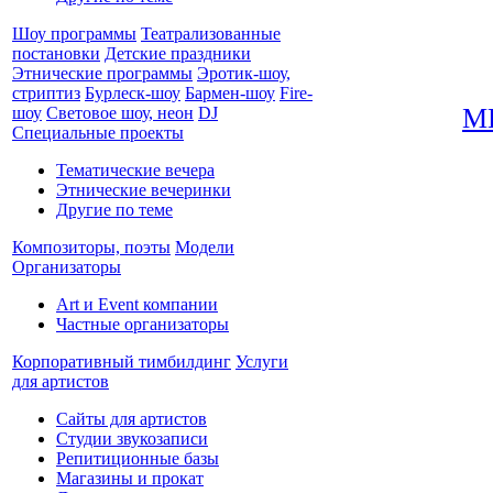
Шоу программы
Театрализованные
постановки
Детские праздники
Этнические программы
Эротик-шоу,
стриптиз
Бурлеск-шоу
Бармен-шоу
Fire-
М
шоу
Световое шоу, неон
DJ
Специальные проекты
Тематические вечера
Этнические вечеринки
Другие по теме
Композиторы, поэты
Модели
Организаторы
Art и Event компании
Частные организаторы
Корпоративный тимбилдинг
Услуги
для артистов
Сайты для артистов
Студии звукозаписи
Репитиционные базы
Магазины и прокат