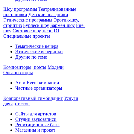
Шоу программы
Театрализованные
постановки
Детские праздники
Этнические программы
Эротик-шоу,
стриптиз
Бурлеск-шоу
Бармен-шоу
Fire-
шоу
Световое шоу, неон
DJ
Специальные проекты
Тематические вечера
Этнические вечеринки
Другие по теме
Композиторы, поэты
Модели
Организаторы
Art и Event компании
Частные организаторы
Корпоративный тимбилдинг
Услуги
для артистов
Сайты для артистов
Студии звукозаписи
Репитиционные базы
Магазины и прокат