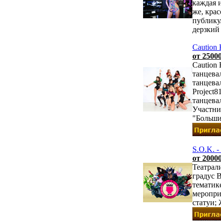
каждая и
же, крас
публику
дерзкий
Caution 
от 25000
Caution 
танцева
танцевал
Project
танцева
Участни
"Больши
S.O.K. -
от 20000
Театрал
градус 
тематик
меропри
статуи;