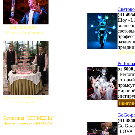
Светово
(ID 4954
Шоу «Li
волшебс
Бармен-шоу
световы
Сергея Грибкова
професс
различн
праздни
ПРЯМЫ
Perform
от 6000
«Perfor
который
промоут
мировой
эпатиру
Пирамида из бокалов
с шампанским
GoGo-pr
Компания "HIT MEDIA"
(ID 4848
Партнер проекта ART-BAZA
Go Go-p
"LOVA-L