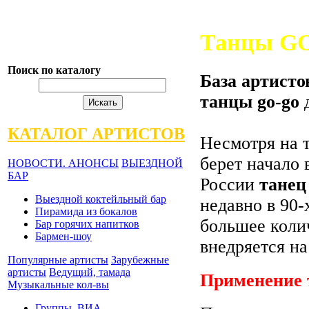
Танцы G
Поиск по каталогу
База артисто
танцы go-go
д
КАТАЛОГ АРТИСТОВ
Несмотря на т
берет начало 
НОВОСТИ. АНОНСЫ
ВЫЕЗДНОЙ
БАР
России
танец
Выездной коктейльный бар
недавно в 90-
Пирамида из бокалов
большее коли
Бар горячих напитков
Бармен-шоу
внедряется н
Популярные артисты
Зарубежные
артисты
Ведущий, тамада
Применение
Музыкальные кол-вы
Группы, ВИА