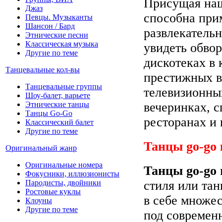
Присущая наш
Джаз
способна пр
Певцы. Музыканты
Шансон / Бард
развлекатель
Этнические песни
Классическая музыка
увидеть обво
Другие по теме
дискотеках в 
Танцевальные кол-вы
престижных в
Танцевальные группы
телевизионных
Шоу-балет, варьете
Этнические танцы
вечеринках, 
Танцы Go-Go
ресторанах и 
Классический балет
Другие по теме
Танцы
go-go
Оригинальный жанр
Оригинальные номера
Танцы go-go
Фокусники, иллюзионисты
стиля или та
Пародисты, двойники
Ростовые куклы
в себе множе
Клоуны
Другие по теме
под современ