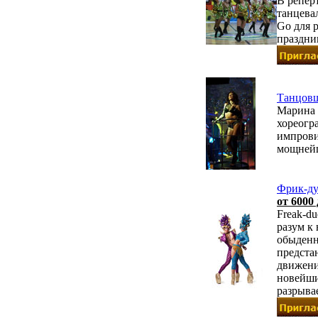
В репер
танцева
Go для 
праздни
Танцов
Марина 
хореогр
импрови
мощнейш
Фрик-ду
от 6000 
Freak-d
разум к
обыденн
предста
движени
новейши
разрыва