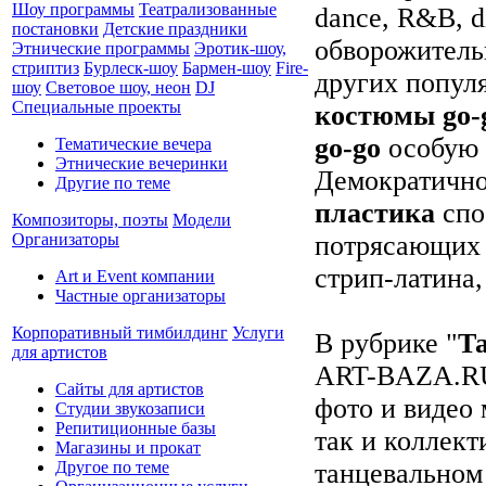
Шоу программы
Театрализованные
dance, R&B, d
постановки
Детские праздники
обворожитель
Этнические программы
Эротик-шоу,
стриптиз
Бурлеск-шоу
Бармен-шоу
Fire-
других попул
шоу
Световое шоу, неон
DJ
Специальные проекты
костюмы go-
go-go
особую 
Тематические вечера
Этнические вечеринки
Демократичн
Другие по теме
пластика
спо
Композиторы, поэты
Модели
потрясающих 
Организаторы
стрип-латина, 
Art и Event компании
Частные организаторы
Корпоративный тимбилдинг
Услуги
В рубрике "
Т
для артистов
ART-BAZA.RU 
Сайты для артистов
фото и видео
Студии звукозаписи
Репитиционные базы
так и коллек
Магазины и прокат
танцевальном
Другое по теме