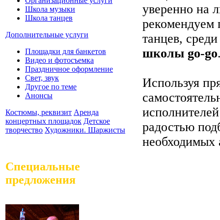
Организационные услуги
уверенно на 
Школа музыки
Школа танцев
рекомендуем 
Дополнительные услуги
танцев, среди
школы go-go
Площадки для банкетов
Видео и фотосъемка
Праздничное оформление
Свет, звук
Используя п
Другое по теме
самостоятель
Анонсы
исполнителе
Костюмы, реквизит
Аренда
концертных площадок
Детское
радостью под
творчество
Художники. Шаржисты
необходимых 
Специальные
предложения