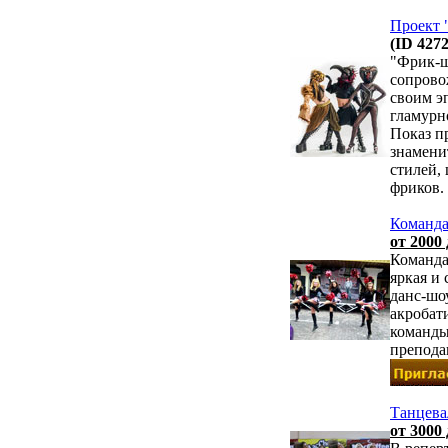
Проект 
(ID 4272
"Фрик-ш
сопрово
своим э
гламурн
Показ п
знамени
стилей,
фриков.
Команда
от 2000 
Команда
яркая и
данс-шо
акробат
команды
препода
Танцева
от 3000