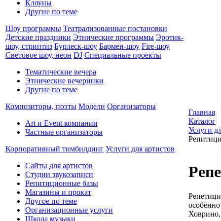
Клоуны
Другие по теме
Шоу программы
Театрализованные постановки
Детские праздники
Этнические программы
Эротик-
шоу, стриптиз
Бурлеск-шоу
Бармен-шоу
Fire-шоу
Световое шоу, неон
DJ
Специальные проекты
Тематические вечера
Этнические вечеринки
Другие по теме
Композиторы, поэты
Модели
Организаторы
Главная
Каталог
Art и Event компании
Услуги д
Частные организаторы
Репитици
Корпоративный тимбилдинг
Услуги для артистов
Сайты для артистов
Репе
Студии звукозаписи
Репитиционные базы
Магазины и прокат
Репетици
Другое по теме
особенно
Организационные услуги
Ховрино,
Школа музыки