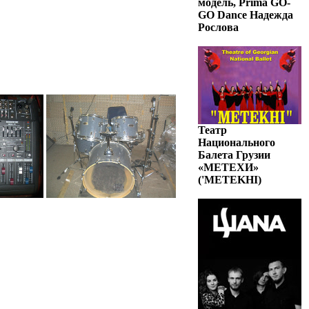
модель, Prima GO-
GO Dance Надежда
Рослова
Театр
Национального
Балета Грузии
«МЕТЕХИ»
('METEKHI)