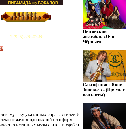
Цыганский
ансамбль «Очи
+7 (925) 878-03-68
Чёрные»
Саксофонист Яков
Зиновьев - (Прямые
контакты)
орите музыку указанных справа стилей.И
едалеко от железнодорожной платформы
личество истинных музыкантов
и удобен