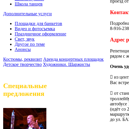
проезд от
Школа танцев
Контак
Дополнительные услуги
Подробна
Площадки для банкетов
8-916-238
Видео и фотосъемка
Праздничное оформление
Свет, звук
Адрес 
Другое по теме
Анонсы
Репетици
рядом с 
Костюмы, реквизит
Аренда концертных площадок
Детское творчество
Художники. Шаржисты
Очень уд
 из цент
Вас встре
Специальные
предложения
 от ста
троллейбу
автобусе 
(идёт со 
маршрутк
до ул. Б