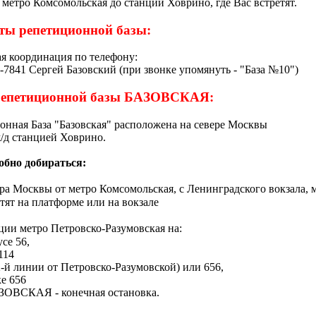
 метро Комсомольская до станции Ховрино, где Вас встретят
.
ты репетиционной базы:
я координация по телефону:
-7841 Сергей Базовский (при звонке упомянуть - "База №10")
репетиционной базы БАЗОВСКАЯ:
онная База "Базовская" расположена
на севере Москвы
ж/д станцией
Ховрино.
обно добираться:
ра Москвы от метро Комсомольская, с Ленинградского вокзала, м
тят на платформе или на вокзале
нции метро Петровско-Разумовская на:
се 56,
114
2-й линии от Петровско-Разумовской) или 656,
е 656
АЗОВСКАЯ - конечная остановка.