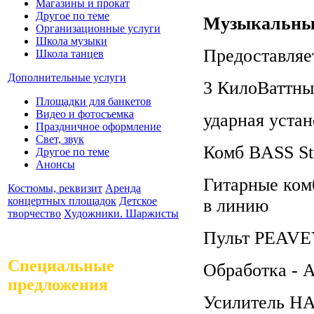
Магазины и прокат
Другое по теме
Музыкальны
Организационные услуги
Школа музыки
Предоставляе
Школа танцев
Дополнительные услуги
3 КилоВаттны
Площадки для банкетов
Видео и фотосъемка
ударная уста
Праздничное оформление
Свет, звук
Комб BASS St
Другое по теме
Анонсы
Гитарные ком
Костюмы, реквизит
Аренда
концертных площадок
Детское
в линию
творчество
Художники. Шаржисты
Пульт PEAVEY
Специальные
Обработка - A
предложения
Усилитель H