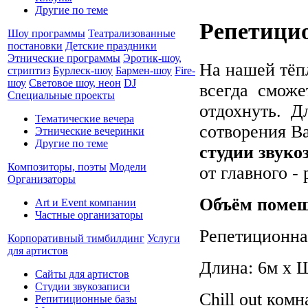
Другие по теме
Репетицио
Шоу программы
Театрализованные
постановки
Детские праздники
Этнические программы
Эротик-шоу,
На нашей тёп
стриптиз
Бурлеск-шоу
Бармен-шоу
Fire-
шоу
Световое шоу, неон
DJ
всегда сможет
Специальные проекты
отдохнуть. Дл
Тематические вечера
сотворения В
Этнические вечеринки
Другие по теме
студии звуко
Композиторы, поэты
Модели
от главного -
Организаторы
Объём поме
Art и Event компании
Частные организаторы
Репетиционная
Корпоративный тимбилдинг
Услуги
для артистов
Длина: 6м x Ш
Сайты для артистов
Студии звукозаписи
Chill out комн
Репитиционные базы