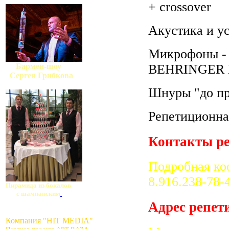
+ crossover
Акустика и у
Микрофоны - 
Бармен-шоу
BEHRINGER 
Сергея Грибкова
Шнуры "до пр
Репетиционна
Контакты ре
Подробная ко
8.916.238-78-
Пирамида из бокалов
с шампанским
Адрес репет
Компания "HIT MEDIA"