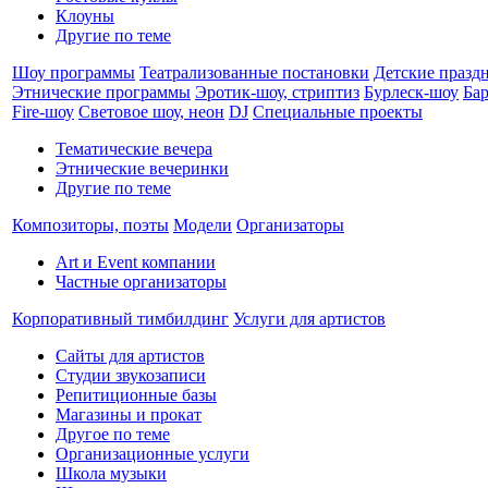
Клоуны
Другие по теме
Шоу программы
Театрализованные постановки
Детские празд
Этнические программы
Эротик-шоу, стриптиз
Бурлеск-шоу
Ба
Fire-шоу
Световое шоу, неон
DJ
Специальные проекты
Тематические вечера
Этнические вечеринки
Другие по теме
Композиторы, поэты
Модели
Организаторы
Art и Event компании
Частные организаторы
Корпоративный тимбилдинг
Услуги для артистов
Сайты для артистов
Студии звукозаписи
Репитиционные базы
Магазины и прокат
Другое по теме
Организационные услуги
Школа музыки