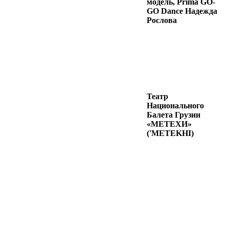
модель, Prima GO-
GO Dance Надежда
Рослова
Театр
Национального
Балета Грузии
«МЕТЕХИ»
('METEKHI)