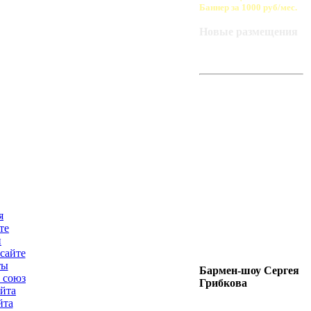
Баннер за 1000 руб/мес.
Новые размещения
ART-BAZA
РЕКОМЕНДУЕТ
я
те
и
сайте
ты
Бармен-шоу Сергея
 союз
Грибкова
айта
йта