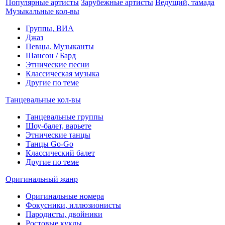
Популярные артисты
Зарубежные артисты
Ведущий, тамада
Музыкальные кол-вы
Группы, ВИА
Джаз
Певцы. Музыканты
Шансон / Бард
Этнические песни
Классическая музыка
Другие по теме
Танцевальные кол-вы
Танцевальные группы
Шоу-балет, варьете
Этнические танцы
Танцы Go-Go
Классический балет
Другие по теме
Оригинальный жанр
Оригинальные номера
Фокусники, иллюзионисты
Пародисты, двойники
Ростовые куклы