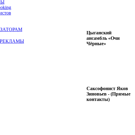
СЫ
ooking
истов
ЗАТОРАМ
Цыганский
ансамбль «Очи
 РЕКЛАМЫ
Чёрные»
Саксофонист Яков
Зиновьев - (Прямые
контакты)