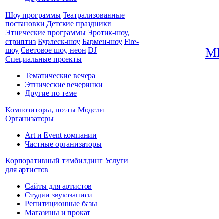
Шоу программы
Театрализованные
постановки
Детские праздники
Этнические программы
Эротик-шоу,
стриптиз
Бурлеск-шоу
Бармен-шоу
Fire-
М
шоу
Световое шоу, неон
DJ
Специальные проекты
Тематические вечера
Этнические вечеринки
Другие по теме
Композиторы, поэты
Модели
Организаторы
Art и Event компании
Частные организаторы
Корпоративный тимбилдинг
Услуги
для артистов
Сайты для артистов
Студии звукозаписи
Репитиционные базы
Магазины и прокат