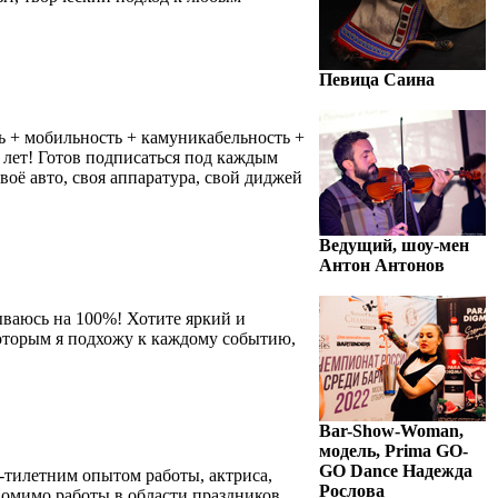
Певица Саина
ь + мобильность + камуникабельность +
 лет! Готов подписаться под каждым
оё авто, своя аппаратура, свой диджей
Ведущий, шоу-мен
Антон Антонов
ваюсь на 100%! Хотите яркий и
оторым я подхожу к каждому событию,
Bar-Show-Woman,
модель, Prima GO-
GO Dance Надежда
0-тилетним опытом работы, актриса,
Рослова
омимо работы в области праздников