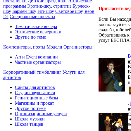
постановки
Детские праздники
Этнические
программы
Эротик-шоу, стриптиз
Бурлеск-
Пригласить ве
шоу
Бармен-шоу
Fire-шоу
Световое шоу, неон
DJ
Специальные проекты
Если Вы находит
воспользуйтесь
Тематические вечера
свадьба, юбилей
Этнические вечеринки
Обратившись к 
Другие по теме
услуг БЕСПЛА
Композиторы, поэты
Модели
Организаторы
В
Art и Event компании
о
Частные организаторы
В
В
Корпоративный тимбилдинг
Услуги для
Б
артистов
п
Сайты для артистов
Студии звукозаписи
Репитиционные базы
Магазины и прокат
Д
Другое по теме
о
Организационные услуги
С
Школа музыки
Э
Школа танцев
б
у