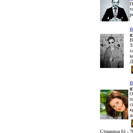
П
т
р
В
о
В
Т
с
к
Д
В
о
О
п
с
к
д
Страница 61 - 7