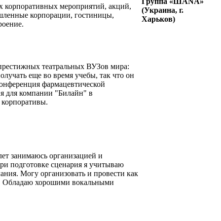
Группа «ШАNА»
х корпоративных мероприятий, акций,
(Украина, г.
ышленные корпорации, гостиницы,
Харьков)
роение.
 престижных театральных ВУЗов мира:
лучать еще во время учебы, так что он
 конференция фармацевтической
я для компании "Билайн" в
и корпоративы.
лет занимаюсь организацией и
ри подготовке сценария я учитываю
ния. Могу организовать и провести как
у. Обладаю хорошими вокальными