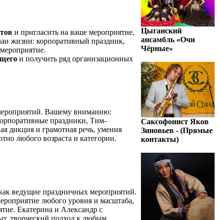
Цыганский
стов
и пригласить на ваше мероприятие,
ансамбль «Очи
чаи жизни: корпоративный праздник,
Чёрные»
 мероприятие.
ущего
и получить ряд организационных
мероприятий. Вашему вниманию:
Корпоративные праздники, Тим-
Саксофонист Яков
ая дикция и грамотная речь, умения
Зиновьев - (Прямые
но любого возраста и категории.
контакты)
 как ведущие праздничных мероприятий.
мероприятие любого уровня и масштаба,
ятие. Екатерина и Александр с
ыт, творческий подход к любым