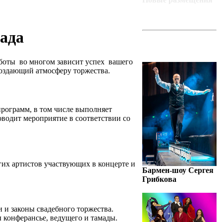
мада
ART-BAZA
РЕКОМЕНДУЕТ
аботы во многом зависит успех вашего
создающий атмосферу торжества.
программ, в том числе выполняет
водит мероприятие в соответствии со
гих артистов участвующих в концерте и
Бармен-шоу Сергея
Грибкова
и и законы свадебного торжества.
ы конферансье, ведущего и тамады.