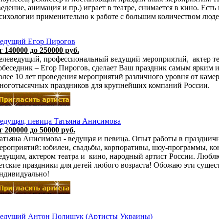
ведение, анимация и пр.) играет в театре, снимается в кино. Ест
сихологии применительно к работе с большим количеством люде
едущий Егор Пирогов
т 140000 до 250000 руб.
елеведущий, профессиональный ведущий мероприятий, актер те
обеседник – Егор Пирогов, сделает Ваш праздник самым ярким 
олее 10 лет проведения мероприятий различного уровня от каме
ноготысячных праздников для крупнейших компаний России.
едущая, певица Татьяна Анисимова
т 200000 до 50000 руб.
атьяна Анисимова - ведущая и певица. Опыт работы в праздничн
ероприятий: юбилеи, свадьбы, корпоративы, шоу-программы, кон
едущим, актером театра и кино, народный артист России. Любл
етские праздники для детей любого возраста! Обожаю эти сущес
ндивидуально!
едущий Антон Полищук (Артисты Украины)