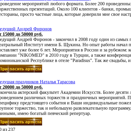
роведение мероприятий любого формата. Более 200 проведенны
оржественных презентаций. Около 100 клиентов - банки, пром
естораны, просто частные лица, которые доверили мне свое наст
едущий Андрей Фиронов
т 15000 до 50000 руб.
едущий Андрей Фиронов - закончил в 2008 году один из самых
еатральный Институт имени Б. Щукина. Но опыт работы начал по
оставляет уже более 6 лет. Мероприятия в России и за рубежом:
омпании "NIKOMED" в 2010 году в Турции, а также конференци
оминиканской Республике в отеле "Paradisus". Так же свадьбы, 
едущая праздников Наталья Тарасова
т 20000 до 50000 руб.
кончила актерский факультет Академии Искусств. Более десяти 
роведением различных торжеств и праздничных мероприятий. П
пецифику предстоящего события и Ваши индивидуальные пожела
рупное торжество, так и небольшую развлекательную программ
анными, имею богатый певческий репертуар.
0 из 237