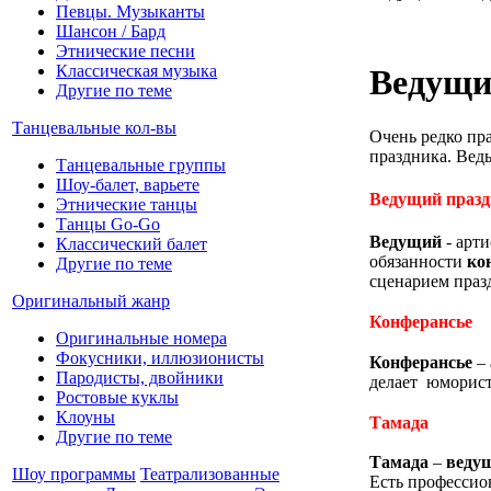
Певцы. Музыканты
Шансон / Бард
Этнические песни
Классическая музыка
Ведущи
Другие по теме
Танцевальные кол-вы
Очень редко пр
праздника. Вед
Танцевальные группы
Шоу-балет, варьете
Ведущий празд
Этнические танцы
Танцы Go-Go
Ведущий
- арти
Классический балет
обязанности
ко
Другие по теме
сценарием праз
Оригинальный жанр
Конферансье
Оригинальные номера
Фокусники, иллюзионисты
Конферансье
– 
Пародисты, двойники
делает юморист
Ростовые куклы
Клоуны
Тамада
Другие по теме
Тамада
–
веду
Шоу программы
Театрализованные
Есть профессион