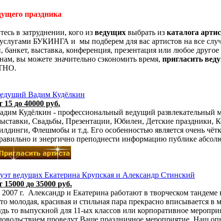
дущего праздника
есь в затруднении, кого из
ведущих
выбрать из
каталога арти
 услугами БУКИНГА и мы подберем для вас артистов на все слу
, банкет, выставка, конференция, презентация или любое другое
нам, вы можете значительно сэкономить время,
пригласить вед
ТНО.
едущий Вадим Кудёлкин
т 15 до 40000 руб.
адим Кудёлкин - профессиональный ведущий развлекательный 
ыставки, Свадьбы, Презентации, Юбилеи, Детские праздники, 
илдинги, Флешмобы и т.д. Его особенностью является очень чётк
равильно и энергично преподнести информацию публике абсолют
уэт ведущих Екатерина Крупская и Александр Стинский
т 15000 до 35000 руб.
 2007 г. Александр и Екатерина работают в творческом тандеме
то молодая, красивая и стильная пара прекрасно вписывается в 
удь то выпускной для 11-ых классов или корпоративное меропри
довольствием проведут Ваше праздничное мероприятие. Наш оп