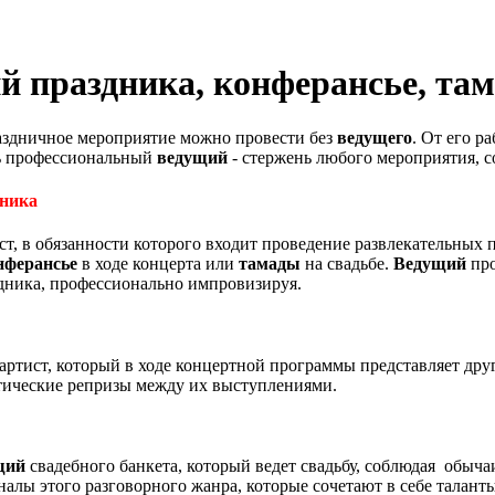
й праздника, конферансье, та
аздничное мероприятие можно провести без
ведущего
. От его р
ь профессиональный
ведущий
- стержень любого мероприятия, 
ника
ст, в обязанности которого входит проведение развлекательных 
нферансье
в ходе концерта или
тамады
на свадьбе.
Ведущий
про
дника, профессионально импровизируя.
артист, который в ходе концертной программы представляет дру
ические репризы между их выступлениями.
щий
свадебного банкета, который ведет свадьбу, соблюдая обыча
алы этого разговорного жанра, которые сочетают в себе талант