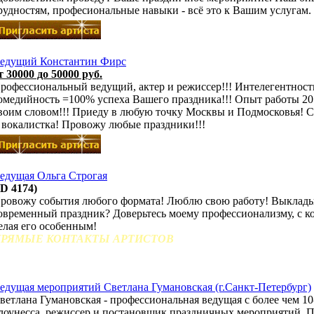
рудностям, професиональные навыки - всё это к Вашим услугам.
едущий Константин Фирс
т 30000 до 50000 руб.
рофессиональный ведущий, актер и режиссер!!! Интелегентност
омедийность =100% успеха Вашего праздника!!! Опыт работы 20
воим словом!!! Приеду в любую точку Москвы и Подмосковья! Св
 вокалистка! Провожу любые праздники!!!
едущая Ольга Строгая
ID 4174)
ровожу события любого формата! Люблю свою работу! Выклады
овременный праздник? Доверьтесь моему профессионализму, с к
елая его особенным!
РЯМЫЕ КОНТАКТЫ АРТИСТОВ
едущая мероприятий Светлана Гумановская (г.Санкт-Петербург)
ветлана Гумановская - профессиональная ведущая с более чем 1
лоунесса, режиссер и постановщик праздничных мероприятий. П