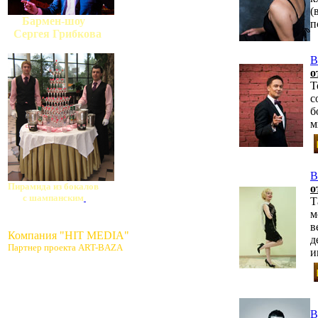
(
Бармен-шоу
п
Сергея Грибкова
В
о
Т
с
б
м
В
Пирамида из бокалов
о
с шампанским
Т
м
в
Компания "HIT MEDIA"
д
Партнер проекта ART-BAZA
и
В