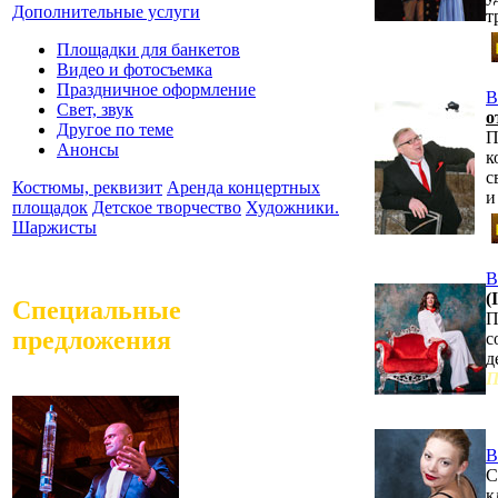
Дополнительные услуги
т
Площадки для банкетов
Видео и фотосъемка
Праздничное оформление
В
Свет, звук
о
Другое по теме
П
Анонсы
к
с
Костюмы, реквизит
Аренда концертных
и
площадок
Детское творчество
Художники.
Шаржисты
В
(
Специальные
П
предложения
с
д
П
В
С
к