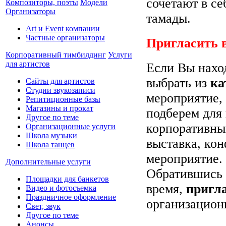
сочетают в се
Композиторы, поэты
Модели
Организаторы
тамады.
Art и Event компании
Частные организаторы
Пригласить 
Корпоративный тимбилдинг
Услуги
для артистов
Если Вы наход
выбрать из
ка
Сайты для артистов
Студии звукозаписи
мероприятие,
Репитиционные базы
Магазины и прокат
подберем для 
Другое по теме
корпоративный
Организационные услуги
Школа музыки
выставка, ко
Школа танцев
мероприятие.
Дополнительные услуги
Обратившись 
Площадки для банкетов
время,
пригл
Видео и фотосъемка
Праздничное оформление
организацио
Свет, звук
Другое по теме
Анонсы