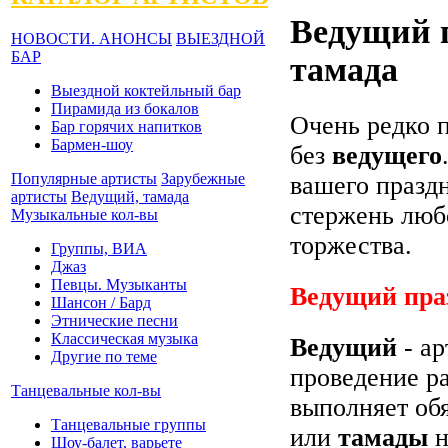
Ведущий п
НОВОСТИ. АНОНСЫ
ВЫЕЗДНОЙ
БАР
тамада
Выездной коктейльный бар
Пирамида из бокалов
Очень редко 
Бар горячих напитков
Бармен-шоу
без
ведущего
Популярные артисты
Зарубежные
вашего празд
артисты
Ведущий, тамада
стержень люб
Музыкальные кол-вы
торжества.
Группы, ВИА
Джаз
Певцы. Музыканты
Ведущий пра
Шансон / Бард
Этнические песни
Классическая музыка
Ведущий
- ар
Другие по теме
проведение ра
Танцевальные кол-вы
выполняет об
Танцевальные группы
или
тамады
н
Шоу-балет, варьете