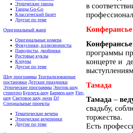
Этнические танцы
в соответстви
Танцы Go-Go
профессионал
Классический балет
Другие по теме
Конферансь
Оригинальный жанр
Оригинальные номера
Конферансье
Фокусники, иллюзионисты
Пародисты, двойники
программы пр
Ростовые куклы
концерте и д
Клоуны
Другие по теме
выступлениям
Шоу программы
Театрализованные
постановки
Детские праздники
Тамада
Этнические программы
Эротик-шоу,
стриптиз
Бурлеск-шоу
Бармен-шоу
Fire-
Тамада
–
вед
шоу
Световое шоу, неон
DJ
Специальные проекты
свадьбу, соб
Тематические вечера
торжества.
Этнические вечеринки
Другие по теме
Есть професс