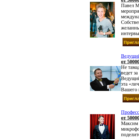
Павел М
меропри
междуна
Собстве
желанны
интервь
Ведущий
от 50000
Не тама
ведет за
Ведущий 
эта «лич
Вашего 
Профес
от 50000
Максим 
микрофо
поделитс