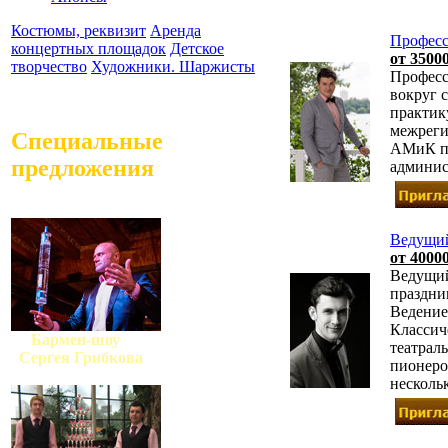
Костюмы, реквизит
Аренда
Професс
концертных площадок
Детское
от 35000
творчество
Художники. Шаржисты
Професс
вокруг 
практик
межреги
Специальные
АМиК по
предложения
админис
Ведущи
от 40000
Ведущий
праздник
Ведение
Классич
Бармен-шоу
театрал
Сергея Грибкова
пионером
несколь