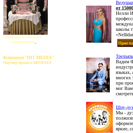
Ведущая
от 15000
Нелли И
професс
междуна
школы т
«Nellida
Пирамида из бокалов
с шампанским
Трехъяз
Компания "HIT MEDIA"
Вадим Ф
Партнер проекта ART-BAZA
индустр
языках,
многих 
при про
мог Вам
смотреть
Шоу-дуэ
Мы - ду
полжизн
оформле
яркие, 