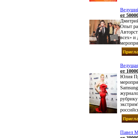
Ведущий
от 5000
Дмитрий
Опыт ра
Авторст
всех» и
меропри
Ведущая
от 10000
Юлия Пр
мероприя
Samsung
журнало
рубрику
экстрим
российс
Павел М
от 30000