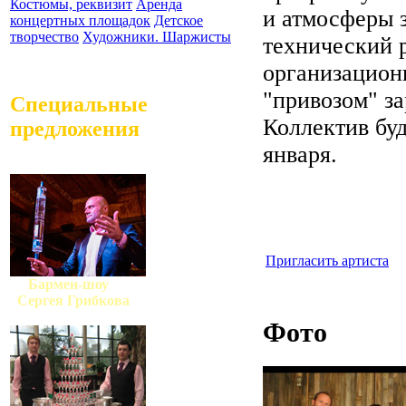
Костюмы, реквизит
Аренда
и атмосферы 
концертных площадок
Детское
творчество
Художники. Шаржисты
технический 
организацион
"привозом" з
Специальные
Коллектив буд
предложения
января.
Пригласить артиста
Бармен-шоу
Сергея Грибкова
Фото