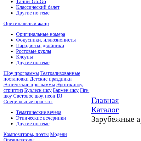
Танцы Go-Go
Классический балет
Другие по теме
Оригинальный жанр
Оригинальные номера
Фокусники, иллюзионисты
Пародисты, двойники
Ростовые куклы
Клоуны
Другие по теме
Шоу программы
Театрализованные
постановки
Детские праздники
Этнические программы
Эротик-шоу,
стриптиз
Бурлеск-шоу
Бармен-шоу
Fire-
шоу
Световое шоу, неон
DJ
Главная
Специальные проекты
Каталог
Тематические вечера
Зарубежные а
Этнические вечеринки
Другие по теме
Композиторы, поэты
Модели
Организаторы