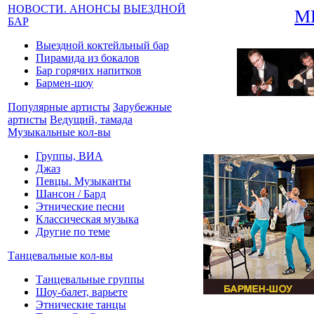
НОВОСТИ. АНОНСЫ
ВЫЕЗДНОЙ
М
БАР
Выездной коктейльный бар
Пирамида из бокалов
Бар горячих напитков
Бармен-шоу
Популярные артисты
Зарубежные
артисты
Ведущий, тамада
Музыкальные кол-вы
Группы, ВИА
Джаз
Певцы. Музыканты
Шансон / Бард
Этнические песни
Классическая музыка
Другие по теме
Танцевальные кол-вы
Танцевальные группы
Шоу-балет, варьете
Этнические танцы