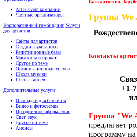
База артистов. Зару
Art и Event компании
Группа We 
Частные организаторы
Корпоративный тимбилдинг
Услуги
Рождественс
для артистов
Сайты для артистов
Студии звукозаписи
Репитиционные базы
Контакты артис
Магазины и прокат
Другое по теме
Организационные услуги
Школа музыки
Связ
Школа танцев
+1-7
Дополнительные услуги
и
Площадки для банкетов
Видео и фотосъемка
Праздничное оформление
Группа "We A
Свет, звук
Другое по теме
предлагает р
Анонсы
программу на