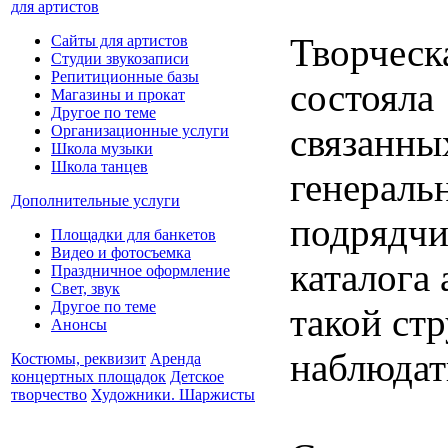
для артистов
Творчес
Сайты для артистов
Студии звукозаписи
Репитиционные базы
состояла
Магазины и прокат
Другое по теме
связанны
Организационные услуги
Школа музыки
Школа танцев
генераль
Дополнительные услуги
подрядчи
Площадки для банкетов
Видео и фотосъемка
каталога 
Праздничное оформление
Свет, звук
Другое по теме
такой ст
Анонсы
наблюдат
Костюмы, реквизит
Аренда
концертных площадок
Детское
творчество
Художники. Шаржисты