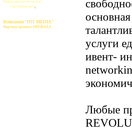
свободно
Пирамида из бокалов
с шампанским
основная
Компания "HIT MEDIA"
талантли
Партнер проекта ART-BAZA
услуги е
ивент- и
networkin
экономич
Любые п
REVOLUTI