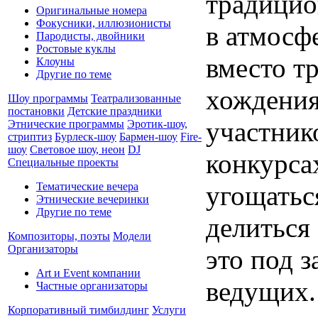
традицио
Оригинальные номера
Фокусники, иллюзионисты
в атмосф
Пародисты, двойники
Ростовые куклы
вместо т
Клоуны
Другие по теме
хождения
Шоу программы
Театрализованные
постановки
Детские праздники
участник
Этнические программы
Эротик-шоу,
стриптиз
Бурлеск-шоу
Бармен-шоу
Fire-
шоу
Световое шоу, неон
DJ
конкурса
Специальные проекты
угощатьс
Тематические вечера
Этнические вечеринки
Другие по теме
делиться
Композиторы, поэты
Модели
Организаторы
это под 
Art и Event компании
ведущих.
Частные организаторы
Корпоративный тимбилдинг
Услуги