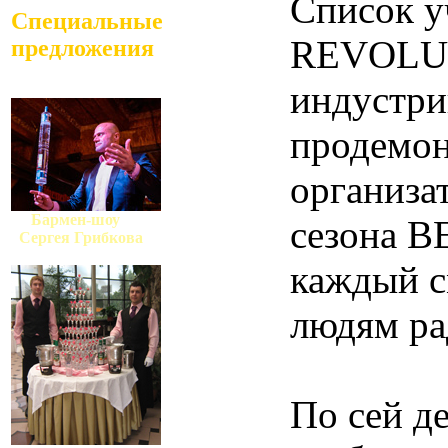
Список у
Специальные
REVOLUTI
предложения
индустрии
продемон
организа
Бармен-шоу
сезона В
Сергея Грибкова
каждый с
людям ра
По сей д