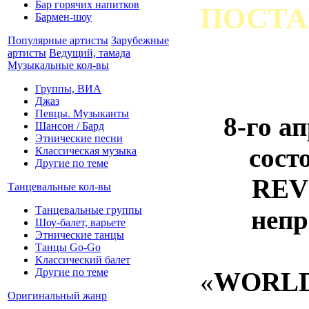
Бар горячих напитков
ПОСТА
Бармен-шоу
Популярные артисты
Зарубежные
артисты
Ведущий, тамада
Музыкальные кол-вы
Группы, ВИА
Джаз
Певцы. Музыканты
8-го а
Шансон / Бард
Этнические песни
сост
Классическая музыка
Другие по теме
REV
Танцевальные кол-вы
Танцевальные группы
непр
Шоу-балет, варьете
Этнические танцы
Танцы Go-Go
Классический балет
Другие по теме
«
WORLD
Оригинальный жанр