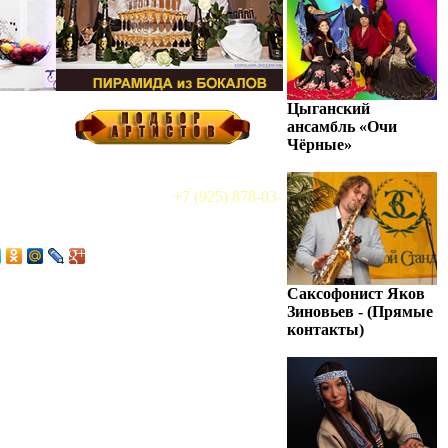
Цыганский
ансамбль «Очи
Чёрные»
+7 (925) 878-03-
Саксофонист Яков
Зиновьев - (Прямые
контакты)