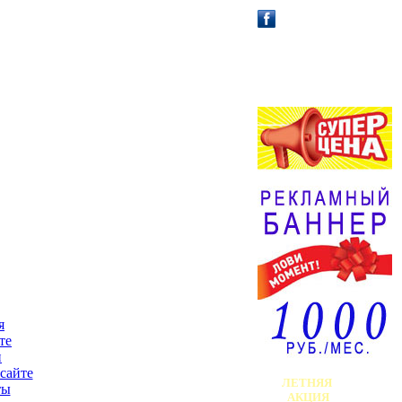
АФИША /
АНОНС!
я
те
и
сайте
ЛЕТНЯЯ
ты
АКЦИЯ