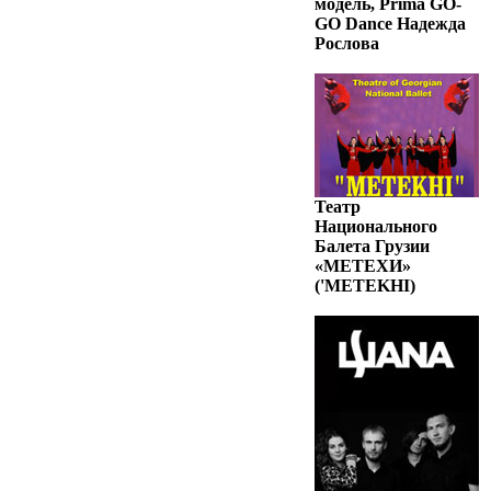
модель, Prima GO-
GO Dance Надежда
Рослова
Театр
Национального
Балета Грузии
«МЕТЕХИ»
('METEKHI)