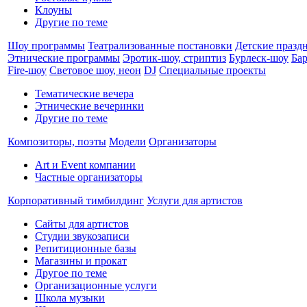
Клоуны
Другие по теме
Шоу программы
Театрализованные постановки
Детские празд
Этнические программы
Эротик-шоу, стриптиз
Бурлеск-шоу
Ба
Fire-шоу
Световое шоу, неон
DJ
Специальные проекты
Тематические вечера
Этнические вечеринки
Другие по теме
Композиторы, поэты
Модели
Организаторы
Art и Event компании
Частные организаторы
Корпоративный тимбилдинг
Услуги для артистов
Сайты для артистов
Студии звукозаписи
Репитиционные базы
Магазины и прокат
Другое по теме
Организационные услуги
Школа музыки