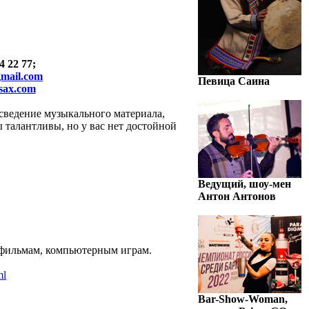
4 22 77;
mail.com
Певица Саина
sax.com
сведение музыкального материала,
ы талантливы, но у вас нет достойной
Ведущий, шоу-мен
Антон Антонов
тфильмам, компьютерным играм.
ml
Bar-Show-Woman,