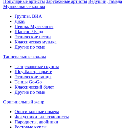
Популярные артисты
Зарубежные артисты
Ведущий, тамада
Музыкальные кол-вы
Группы, ВИА
Джаз
Певцы. Музыканты
Шансон / Бард
Этнические песни
Классическая музыка
Другие по теме
Танцевальные кол-вы
Танцевальные группы
Шоу-балет, варьете
Этнические танцы
Танцы Go-Go
Классический балет
Другие по теме
Оригинальный жанр
Оригинальные номера
Фокусники, иллюзионисты
Пародисты, двойники
Ростовые куклы