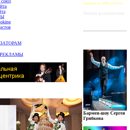
 союз
Баннер за 1000 руб/мес.
айта
йта
Новые размещения
СЫ
ooking
истов
ART-BAZA
РЕКОМЕНДУЕТ
ЗАТОРАМ
 РЕКЛАМЫ
Бармен-шоу Сергея
Грибкова