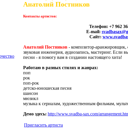
Анатолий Постников
Контакты артистов:
Телефон: +7 962 36
E-mail:
svadbasax@g
Сайт:
www.svadba
Анатолий Постников
- композитор-аранжировщик, 
звуковая инженерия, аудиозапись, мастеринг. Если в
рчество
песни - я помогу вам в создании настоящего хита!
Работаю в разных стилях и жанрах:
поп
рок
поп-рок
детско-юношеская песня
шансон
мюзикл
музыка к сериалам, художественным фильмам, муль
Демо здесь:
http://www.svadba-sax.com/arrangement.ht
Пригласить артиста