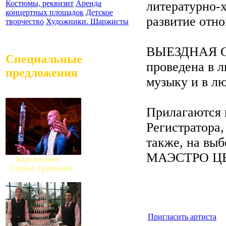
литературно-
Костюмы, реквизит
Аренда
концертных площадок
Детское
развитие отн
творчество
Художники. Шаржисты
ВЫЕЗДНАЯ С
Специальные
проведена в 
предложения
музыку и в л
Прилагаются 
Регистратора,
также, на выб
МАЭСТРО Ц
Бармен-шоу
Сергея Грибкова
Пригласить артиста