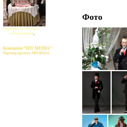
Фото
Пирамида из бокалов
с шампанским
Компания "HIT MEDIA"
Партнер проекта ART-BAZA