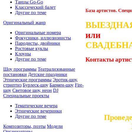
Танцы Go-Go
Классический балет
База артистов. Спец
Другие по теме
Оригинальный жанр
ВЫЕЗДНА
Оригинальные номера
или
Фокусники, иллюзионисты
СВАДЕБН
Пародисты, двойники
Ростовые куклы
Клоуны
Контакты артис
Другие по теме
Шоу программы
Театрализованные
постановки
Детские праздники
Этнические программы
Эротик-шоу,
стриптиз
Бурлеск-шоу
Бармен-шоу
Fire-
шоу
Световое шоу, неон
DJ
Специальные проекты
Тематические вечера
Этнические вечеринки
Провед
Другие по теме
Композиторы, поэты
Модели
Организаторы