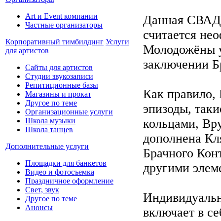
Art и Event компании
Данная СВ
Частные организаторы
считается нео
Корпоративный тимбилдинг
Услуги
Молодожёны у
для артистов
заключении Б
Сайты для артистов
Студии звукозаписи
Репитиционные базы
Как правило,
Магазины и прокат
Другое по теме
эпизоды, таки
Организационные услуги
кольцами, Вр
Школа музыки
Школа танцев
дополнена Кл
Дополнительные услуги
Брачного Кон
Площадки для банкетов
другими элем
Видео и фотосъемка
Праздничное оформление
Свет, звук
Индивидуал
Другое по теме
Анонсы
включает в 