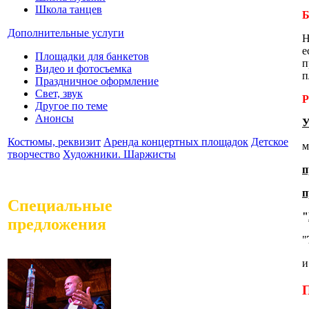
Школа танцев
Б
Дополнительные услуги
Н
е
Площадки для банкетов
п
Видео и фотосъемка
п
Праздничное оформление
Свет, звук
Р
Другое по теме
Анонсы
У
Костюмы, реквизит
Аренда концертных площадок
Детское
м
творчество
Художники. Шаржисты
п
п
Специальные
"
предложения
"
и