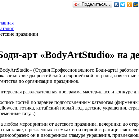
Поделиться…
лавная
аталог
етские праздники
Боди-арт «BodyArtStudio» на д
BodyArtStudio» (Студия Профессионального Боди-арта) работает
аказчиков звезды российской и европейской эстрады, известные 
гентства по организации праздников.
нтересная развлекательная программа мастер-класс и конкурс дл
оспись гостей по заранее подготовленным каталогам (фирменные
elloween, готика, китайский новый год, детские украшения, стр
ременные тату...).
а любом мероприятии от детского праздника, вечеринки до откры
а выставке, в рекламных съемках и на первой странице глянцево
 разнообразен: он в изощренном гламуре украшения, привлека