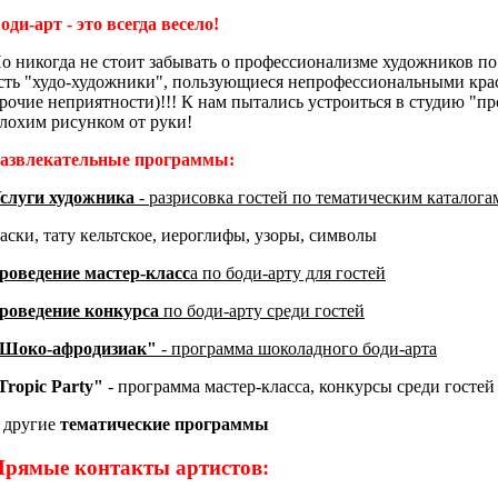
оди-арт - это всегда весело!
о никогда не стоит забывать о профессионализме художников по 
сть "худо-художники", пользующиеся непрофессиональными краск
рочие неприятности)!!! К нам пытались устроиться в студию "п
лохим рисунком от руки!
азвлекательные программы:
слуги художника
- разрисовка гостей по тематическим каталога
аски, тату кельтское, иероглифы, узоры, символы
роведение мастер-класс
а по боди-арту для гостей
роведение конкурса
по боди-арту среди гостей
Шоко-афродизиак"
- программа шоколадного боди-арта
Tropic
Party"
- программа мастер-класса, конкурсы среди гостей
 другие
тематические программы
Прямые контакты артистов: