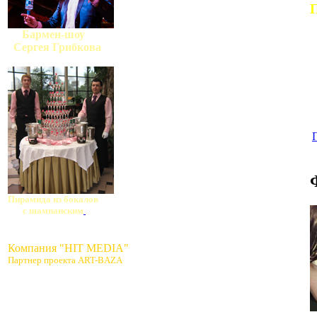
П
Бармен-шоу
Сергея Грибкова
Пирамида из бокалов
с шампанским
Компания "HIT MEDIA"
Партнер проекта ART-BAZA