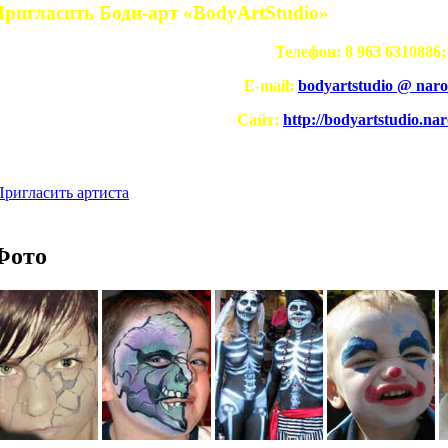
ригласить Боди-арт «BodyArtStudio»
Телефон: 8 963 6310886;
E-mail:
bodyartstudio @ naro
Сайт
:
http://bodyartstudio.na
Пригласить артиста
Фото