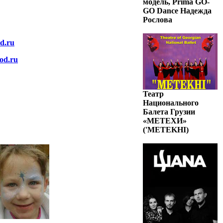
модель, Prima GO-
GO Dance Надежда
Рослова
d.ru
rod.ru
Театр
Национального
Балета Грузии
«МЕТЕХИ»
('METEKHI)