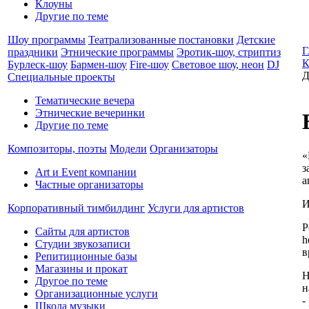
Клоуны
Другие по теме
Шоу программы
Театрализованные постановки
Детские
Г
праздники
Этнические программы
Эротик-шоу, стриптиз
К
Бурлеск-шоу
Бармен-шоу
Fire-шоу
Световое шоу, неон
DJ
Д
Специальные проекты
Тематические вечера
Этнические вечеринки
Другие по теме
Композиторы, поэты
Модели
Организаторы
«
з
Art и Event компании
а
Частные организаторы
И
Корпоративный тимбилдинг
Услуги для артистов
Р
Сайты для артистов
h
Студии звукозаписи
в
Репитиционные базы
Магазины и прокат
Н
Другое по теме
н
Организационные услуги
-
Школа музыки