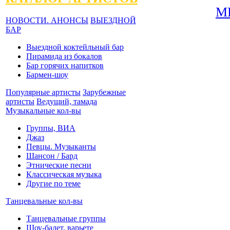
М
НОВОСТИ. АНОНСЫ
ВЫЕЗДНОЙ
БАР
Выездной коктейльный бар
Пирамида из бокалов
Бар горячих напитков
Бармен-шоу
Популярные артисты
Зарубежные
артисты
Ведущий, тамада
Музыкальные кол-вы
Группы, ВИА
Джаз
Певцы. Музыканты
Шансон / Бард
Этнические песни
Классическая музыка
Другие по теме
Танцевальные кол-вы
Танцевальные группы
Шоу-балет, варьете