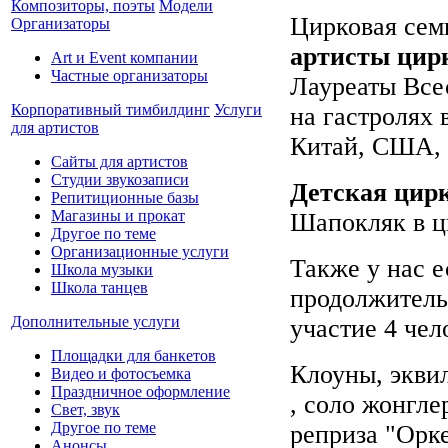
Композиторы, поэты
Модели
Цирковая семь
Организаторы
артисты цир
Art и Event компании
Частные организаторы
Лауреаты Все
Корпоративный тимбилдинг
Услуги
на гастролях 
для артистов
Китай, США, 
Сайты для артистов
Студии звукозаписи
Детская цир
Репитиционные базы
Магазины и прокат
Шапокляк в ц
Другое по теме
Организационные услуги
Также у нас е
Школа музыки
Школа танцев
продолжитель
Дополнительные услуги
участие 4 чел
Площадки для банкетов
Клоуны, эквил
Видео и фотосъемка
Праздничное оформление
, соло жонгле
Свет, звук
Другое по теме
реприза "Орке
Анонсы