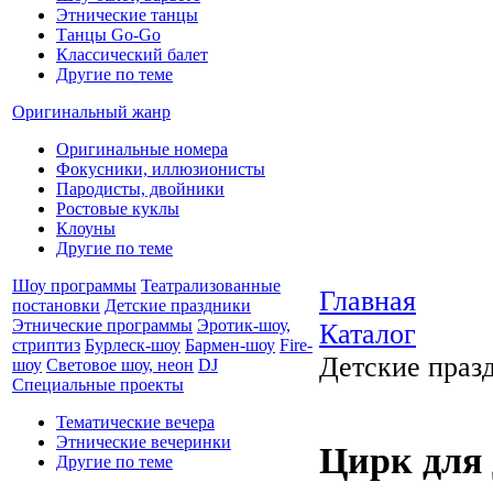
Этнические танцы
Танцы Go-Go
Классический балет
Другие по теме
Оригинальный жанр
Оригинальные номера
Фокусники, иллюзионисты
Пародисты, двойники
Ростовые куклы
Клоуны
Другие по теме
Шоу программы
Театрализованные
Главная
постановки
Детские праздники
Этнические программы
Эротик-шоу,
Каталог
стриптиз
Бурлеск-шоу
Бармен-шоу
Fire-
Детские праз
шоу
Световое шоу, неон
DJ
Специальные проекты
Тематические вечера
Этнические вечеринки
Цирк для
Другие по теме