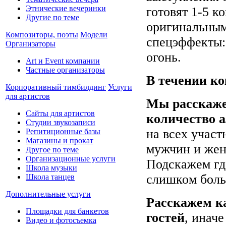
Этнические вечеринки
готовят 1-5 к
Другие по теме
оригинальным
Композиторы, поэты
Модели
спецэффекты:
Организаторы
огонь.
Art и Event компании
Частные организаторы
В течении к
Корпоративный тимбилдинг
Услуги
для артистов
Мы расскаже
Сайты для артистов
количество 
Студии звукозаписи
на всех участ
Репитиционные базы
Магазины и прокат
мужчин и же
Другое по теме
Организационные услуги
Подскажем где
Школа музыки
слишком боль
Школа танцев
Дополнительные услуги
Расскажем к
Площадки для банкетов
гостей
, иначе
Видео и фотосъемка