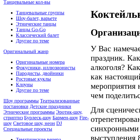
Танцевальные кол-вы
Коктейльн
Танцевальные группы
Шоу-балет, варьете
Этнические танцы
Танцы Go-Go
Организаци
Классический балет
Другие по теме
У Вас намечае
Оригинальный жанр
праздник. Как
Оригинальные номера
алкоголя? Как
Фокусники, иллюзионисты
Пародисты, двойники
как настоящи
Ростовые куклы
мероприятия н
Клоуны
Другие по теме
чем поделитьс
Шоу программы
Театрализованные
постановки
Детские праздники
Для сценичес
Этнические программы
Эротик-шоу,
отрепетирова
стриптиз
Бурлеск-шоу
Бармен-шоу
Fire-
шоу
Световое шоу, неон
DJ
синхронными 
Специальные проекты
выступления 
Тематические вечера