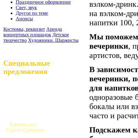
Праздничное оформление
вэлком-дринк.
Свет, звук
на вэлком-дри
Другое по теме
Анонсы
напитки 100, 
Костюмы, реквизит
Аренда
концертных площадок
Детское
Мы поможем 
творчество
Художники. Шаржисты
вечеринки
, 
артистов, вед
Специальные
В зависимост
предложения
вечеринки, 
для напитко
одноразовые 
бокалы или вз
часто и расч
Бармен-шоу
Подскажем к
Сергея Грибкова