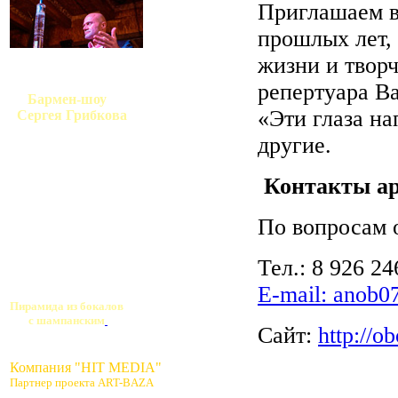
Приглашаем в
прошлых лет,
жизни и творч
репертуара В
Бармен-шоу
«Эти глаза на
Сергея Грибкова
другие.
Контакты ар
По вопросам 
Тел.: 8 926 2
E-mail:
anob0
Пирамида из бокалов
с шампанским
Сайт:
http://o
Компания "HIT MEDIA"
Партнер проекта ART-BAZA