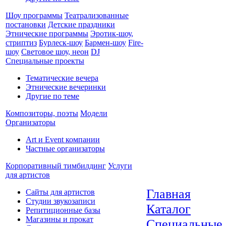
Шоу программы
Театрализованные
постановки
Детские праздники
Этнические программы
Эротик-шоу,
стриптиз
Бурлеск-шоу
Бармен-шоу
Fire-
шоу
Световое шоу, неон
DJ
Специальные проекты
Тематические вечера
Этнические вечеринки
Другие по теме
Композиторы, поэты
Модели
Организаторы
Art и Event компании
Частные организаторы
Корпоративный тимбилдинг
Услуги
для артистов
Главная
Сайты для артистов
Студии звукозаписи
Каталог
Репитиционные базы
Магазины и прокат
Специальные