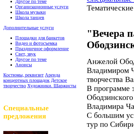
Другое по теме
Тематические
Организационные услуги
Школа музыки
Школа танцев
Дополнительные услуги
"Вечера п
Площадки для банкетов
Ободзинс
Видео и фотосъемка
Праздничное оформление
Свет, звук
Другое по теме
Анжелой Обод
Анонсы
Владимиром Ч
Костюмы, реквизит
Аренда
творчества Ва
концертных площадок
Детское
творчество
Художники. Шаржисты
В программе з
Ободзинского
Владимира Ча
Специальные
С большим ус
предложения
тур по Сибир