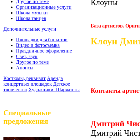
Клоуны
Другое по теме
Организационные услуги
Школа музыки
Школа танцев
База артистов. Ориг
Дополнительные услуги
Клоун Дми
Площадки для банкетов
Видео и фотосъемка
Праздничное оформление
Свет, звук
Другое по теме
Анонсы
Костюмы, реквизит
Аренда
концертных площадок
Детское
Контакты артис
творчество
Художники. Шаржисты
Специальные
предложения
Дмитрий Чис
Дмитрий Чист