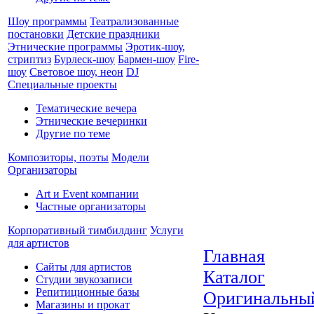
Шоу программы
Театрализованные
постановки
Детские праздники
Этнические программы
Эротик-шоу,
стриптиз
Бурлеск-шоу
Бармен-шоу
Fire-
шоу
Световое шоу, неон
DJ
Специальные проекты
Тематические вечера
Этнические вечеринки
Другие по теме
Композиторы, поэты
Модели
Организаторы
Art и Event компании
Частные организаторы
Корпоративный тимбилдинг
Услуги
для артистов
Главная
Сайты для артистов
Каталог
Студии звукозаписи
Репитиционные базы
Оригинальны
Магазины и прокат