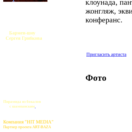
клоунада, па
жонгляж, экв
конферанс.
Бармен-шоу
Сергея Грибкова
Пригласить артиста
Фото
Пирамида из бокалов
с шампанским
Компания "HIT MEDIA"
Партнер проекта ART-BAZA