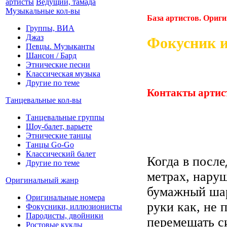
артисты
Ведущий, тамада
Музыкальные кол-вы
База артистов. Ориг
Группы, ВИА
Джаз
Фокусник 
Певцы. Музыканты
Шансон / Бард
Этнические песни
Классическая музыка
Другие по теме
Контакты артис
Танцевальные кол-вы
Танцевальные группы
Шоу-балет, варьете
Этнические танцы
Танцы Go-Go
Классический балет
Когда в после
Другие по теме
метрах, наруш
Оригинальный жанр
бумажный шар
Оригинальные номера
руки как, не 
Фокусники, иллюзионисты
Пародисты, двойники
перемещать с
Ростовые куклы