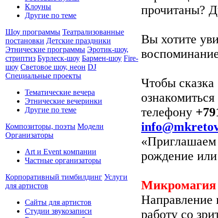
Клоуны
прочитаны? Д
Другие по теме
Шоу программы
Театрализованные
Вы хотите уви
постановки
Детские праздники
Этнические программы
Эротик-шоу,
воспоминание,
стриптиз
Бурлеск-шоу
Бармен-шоу
Fire-
шоу
Световое шоу, неон
DJ
Специальные проекты
Чтобы сказка 
Тематические вечера
ознакомиться
Этнические вечеринки
телефону
+79
Другие по теме
info@mkretov
Композиторы, поэты
Модели
Организаторы
«Приглашаем 
Art и Event компании
рождение или
Частные организаторы
Корпоративный тимбилдинг
Услуги
Микромагия
для артистов
Направление 
Сайты для артистов
Студии звукозаписи
работу со зри