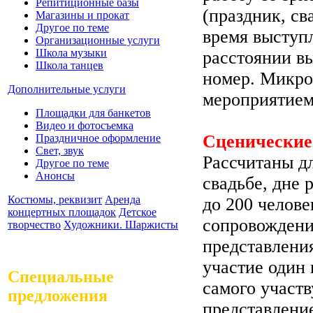
Репитиционные базы
(праздник, св
Магазины и прокат
Другое по теме
время выступ
Организационные услуги
Школа музыки
расстоянии в
Школа танцев
номер. Микро
Дополнительные услуги
мероприятием
Площадки для банкетов
Видео и фотосъемка
Сценические
Праздничное оформление
Свет, звук
Рассчитаны д
Другое по теме
Анонсы
свадьбе, дне
Костюмы, реквизит
Аренда
до 200 челове
концертных площадок
Детское
сопровождени
творчество
Художники. Шаржисты
представлени
участие один 
Специальные
самого участ
предложения
представление