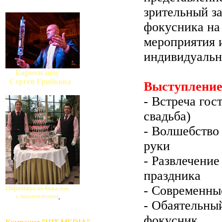
зрительный з
фокусника на
мероприятия 
индивидуальн
Бармен-шоу
Сергея Грибкова
Выступление
- Встреча гос
свадьба)
- Волшебство
руки
- Развлечение
праздника
- Современны
Пирамида из бокалов
с шампанским
- Обаятельны
фокусник