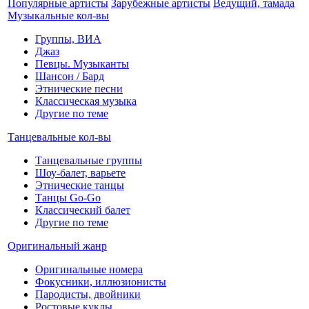
Популярные артисты
Зарубежные артисты
Ведущий, тамада
Музыкальные кол-вы
Группы, ВИА
Джаз
Певцы. Музыканты
Шансон / Бард
Этнические песни
Классическая музыка
Другие по теме
Танцевальные кол-вы
Танцевальные группы
Шоу-балет, варьете
Этнические танцы
Танцы Go-Go
Классический балет
Другие по теме
Оригинальный жанр
Оригинальные номера
Фокусники, иллюзионисты
Пародисты, двойники
Ростовые куклы