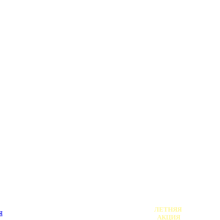
АФИША /
АНОНС!
ЛЕТНЯЯ
я
АКЦИЯ