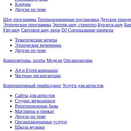
Клоуны
Другие по теме
Шоу программы
Театрализованные постановки
Детские празд
Этнические программы
Эротик-шоу, стриптиз
Бурлеск-шоу
Ба
Fire-шоу
Световое шоу, неон
DJ
Специальные проекты
Тематические вечера
Этнические вечеринки
Другие по теме
Композиторы, поэты
Модели
Организаторы
Art и Event компании
Частные организаторы
Корпоративный тимбилдинг
Услуги для артистов
Сайты для артистов
Студии звукозаписи
Репитиционные базы
Магазины и прокат
Другое по теме
Организационные услуги
Школа музыки