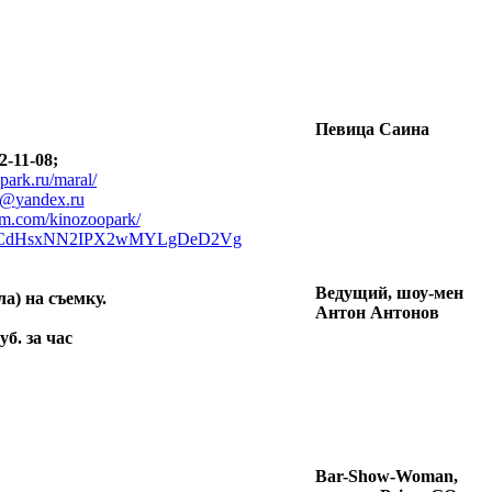
Певица Саина
2-11-08;
park.ru/maral/
@
yandex
.
ru
am.com/kinozoopark/
CdHsxNN2IPX2wMYLgDeD2Vg
Ведущий, шоу-мен
а) на съемку.
Антон Антонов
уб. за час
Bar-Show-Woman,