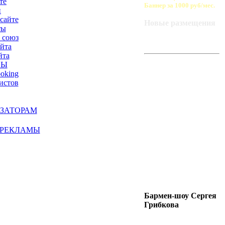
те
Баннер за 1000 руб/мес.
и
сайте
Новые размещения
ты
 союз
айта
йта
ART-BAZA
СЫ
РЕКОМЕНДУЕТ
ooking
истов
ЗАТОРАМ
 РЕКЛАМЫ
Бармен-шоу Сергея
Грибкова