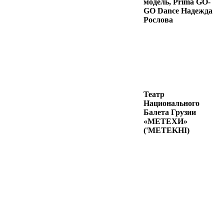
модель, Prima GO-
GO Dance Надежда
Рослова
Театр
Национального
Балета Грузии
«МЕТЕХИ»
('METEKHI)