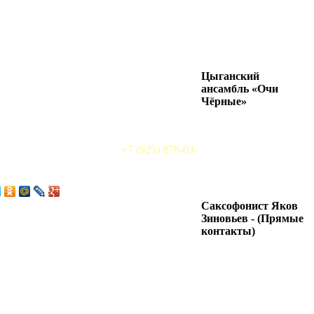
Цыганский
ансамбль «Очи
Чёрные»
+7 (925) 878-03-
Саксофонист Яков
Зиновьев - (Прямые
контакты)