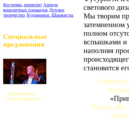
Костюмы, реквизит
Аренда
светового ди
концертных площадок
Детское
Мы творим пр
творчество
Художники. Шаржисты
затемненном 
полном отсут
Специальные
вспышками и 
предложения
наполняя про
происходящего
становится е
Связатьс
мероп
Бармен-шоу
«Приг
Сергея Грибкова
Также, Вы 
сдела