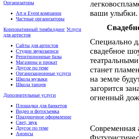
легковосплам
Организаторы
ваши улыбки.
Art и Event компании
Частные организаторы
Свадебн
Корпоративный тимбилдинг
Услуги
для артистов
Специально д
Сайты для артистов
свадебное шо
Студии звукозаписи
Репитиционные базы
театральными
Магазины и прокат
Другое по теме
станет пламе
Организационные услуги
на земле буду
Школа музыки
Школа танцев
загорится за
Дополнительные услуги
огненный дож
Площадки для банкетов
Видео и фотосъемка
Праздничное оформление
Свет, звук
Современная 
Другое по теме
Анонсы
Футуристичес