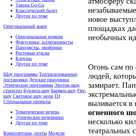
атмосферу ска
Танцы Go-Go
незабываемые
Классический балет
Другие по теме
новое выступл
Оригинальный жанр
площадках да
необычных ид
Оригинальные номера
Фокусники, иллюзионисты
Пародисты, двойники
Ростовые куклы
Клоуны
Другие по теме
Огонь сам по 
Шоу программы
Театрализованные
людей, котор
постановки
Детские праздники
замирает. Пан
Этнические программы
Эротик-шоу,
стриптиз
Бурлеск-шоу
Бармен-шоу
Fire-
экстремальны
шоу
Световое шоу, неон
DJ
Специальные проекты
выливается в 
огненного ш
Тематические вечера
Этнические вечеринки
несколько ки
Другие по теме
театральных 
Композиторы, поэты
Модели