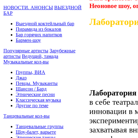
Неоновое шоу, о
НОВОСТИ. АНОНСЫ
ВЫЕЗДНОЙ
БАР
Лаборатори
Выездной коктейльный бар
Пирамида из бокалов
Бар горячих напитков
Бармен-шоу
Популярные артисты
Зарубежные
артисты
Ведущий, тамада
Музыкальные кол-вы
Группы, ВИА
Джаз
Певцы. Музыканты
Шансон / Бард
Лаборатория
Этнические песни
Классическая музыка
в себе театр
Другие по теме
инновации в м
Танцевальные кол-вы
эксперименти
Танцевальные группы
захватывая вн
Шоу-балет, варьете
Этнические танцы