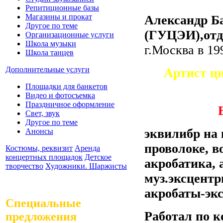
Репитиционные базы
Магазины и прокат
Александр Б
Другое по теме
(ГУЦЭИ),отд
Организационные услуги
Школа музыки
г.Москва в 19
Школа танцев
Дополнительные услуги
Артист ц
Площадки для банкетов
Видео и фотосъемка
Праздничное оформление
Свет, звук
Другое по теме
эквилибр на 
Анонсы
проволоке, в
Костюмы, реквизит
Аренда
концертных площадок
Детское
акробатика, 
творчество
Художники. Шаржисты
муз.эксцентр
акробаты-эк
Специальные
Работал по 
предложения