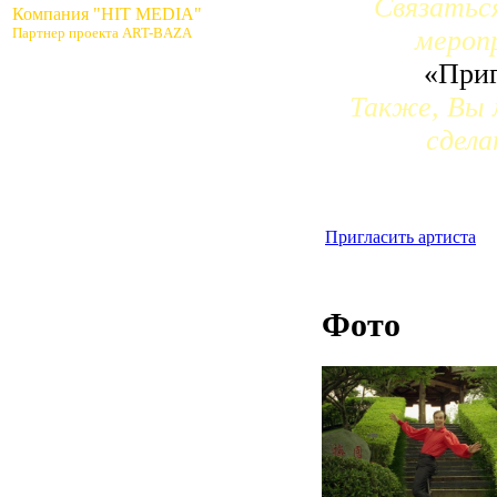
Связатьс
Компания "HIT MEDIA"
Партнер проекта ART-BAZA
мероп
«Приг
Также, Вы 
сдела
Пригласить артиста
Фото