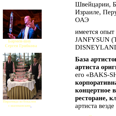
Швейцарии, Б
Израиле, Перу
ОАЭ
имеется опыт
JANFYSUN (Т
Бармен-шоу
Сергея Грибкова
DISNEYLAND
База артисто
артиста ори
его «BAKS-
корпоративн
концертное 
ресторане, к
Пирамида из бокалов
артиста везде
с шампанским