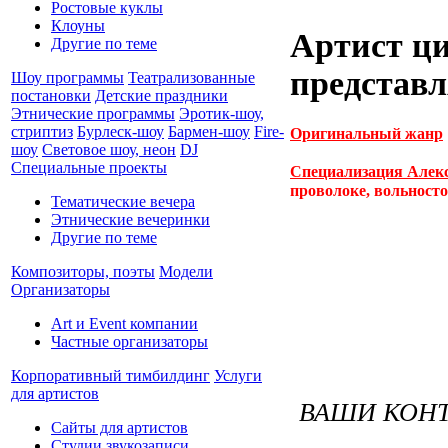
Ростовые куклы
Клоуны
Артист ц
Другие по теме
представ
Шоу программы
Театрализованные
постановки
Детские праздники
Этнические программы
Эротик-шоу,
стриптиз
Бурлеск-шоу
Бармен-шоу
Fire-
Оригинальный жанр
шоу
Световое шоу, неон
DJ
Специальные проекты
Специализация Алек
проволоке, вольносто
Тематические вечера
Этнические вечеринки
Другие по теме
Композиторы, поэты
Модели
Организаторы
Art и Event компании
Частные организаторы
Корпоративный тимбилдинг
Услуги
для артистов
ВАШИ КОНТ
Сайты для артистов
Студии звукозаписи