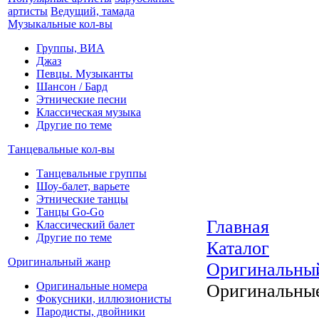
артисты
Ведущий, тамада
Музыкальные кол-вы
Группы, ВИА
Джаз
Певцы. Музыканты
Шансон / Бард
Этнические песни
Классическая музыка
Другие по теме
Танцевальные кол-вы
Танцевальные группы
Шоу-балет, варьете
Этнические танцы
Танцы Go-Go
Главная
Классический балет
Другие по теме
Каталог
Оригинальный жанр
Оригинальны
Оригинальные номера
Оригинальны
Фокусники, иллюзионисты
Пародисты, двойники