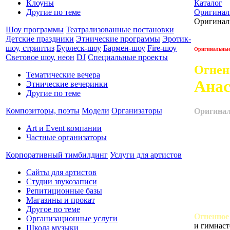
Клоуны
Каталог
Другие по теме
Оригинал
Оригинал
Шоу программы
Театрализованные постановки
Детские праздники
Этнические программы
Эротик-
шоу, стриптиз
Бурлеск-шоу
Бармен-шоу
Fire-шоу
Оригинальные 
Световое шоу, неон
DJ
Специальные проекты
Огнен
Тематические вечера
Анас
Этнические вечеринки
Другие по теме
Композиторы, поэты
Модели
Организаторы
Оригинал
Art и Event компании
Частные организаторы
Корпоративный тимбилдинг
Услуги для артистов
Сайты для артистов
Студии звукозаписи
Репитиционные базы
Магазины и прокат
Другое по теме
Огненное
Организационные услуги
и гимнаст
Школа музыки