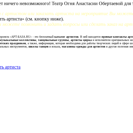
ет ничего невозможного! Театр Огня Анастасии Обертаевой для 
 с артистом или заказать артиста на мероприятие Вы можете
ть артиста» (см. кнопку ниже).
 можете позвонить и задать вопросы или сделать заказ на арт
роекта «АРТ-БАЗА.RU» - это бесплатный
каталог артистов
. В ней находятся
прямые контакты арт
музыкальные коллективы
,
танцевальные группы
,
артисты цирка
и исполнители оригинальных н
детских праздников
, а также, информация, которая необходима для работы творческих людей в сфере ш
альных инструментов,
школы танцев
и вокала,
магазины одежды для артистов
и другая полезная ин
ть артиста