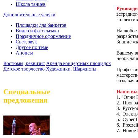
Школа танцев
Руководи
эстрадног
Дополнительные услуги
коллектив
Площадки для банкетов
На любое 
Видео и фотосъемка
разработа
Праздничное оформление
Знание «з
Свет, звук
Другое по теме
Вашему в
Анонсы
необычай
Костюмы, реквизит
Аренда концертных площадок
Детское творчество
Художники. Шаржисты
Профессио
мастерств
создавая 
Специальные
Наши выс
1. "Огни 
предложения
2. Програ
3. Русско
4. Электр
5. Cyber
6. Freezel
7. Новое 