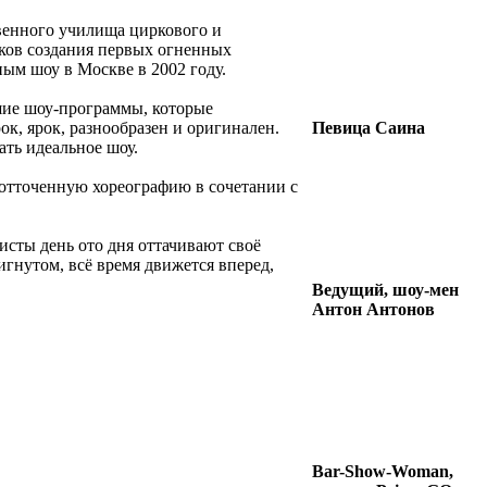
венного училища циркового и
оков создания первых огненных
ным шоу в Москве в 2002 году.
шие шоу-программы, которые
к, ярок, разнообразен и оригинален.
Певица Саина
ать идеальное шоу.
тточенную хореографию в сочетании с
исты день ото дня оттачивают своё
игнутом, всё время движется вперед,
Ведущий, шоу-мен
Антон Антонов
Bar-Show-Woman,