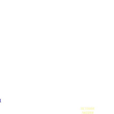
АФИША /
АНОНС!
Ы
ЛЕТНЯЯ
АКЦИЯ