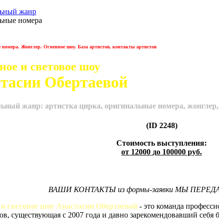
ьный жанр
ьные номера
номера. Жонглер. Огненное шоу. База артистов, контакты артистов
ное и световое шоу
тасии Обертаевой
ьный жанр: артистка цирка, оригинальные номера, жонглер, 
(ID 2248)
Стоимость выступления:
от 12000 до 100000 руб.
ВАШИ КОНТАКТЫ из формы-заявки МЫ ПЕРЕ
 и световое шоу Анастасии Обертаевой
- это команда професси
ов, существующая с 2007 года и давно зарекомендовавший себя б