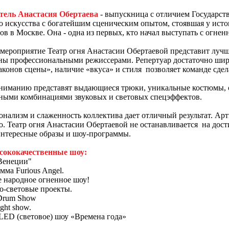
тель Анастасия Обертаева
- выпускница с отличием Государст
о искусства с богатейшим сценическим опытом, стоявшая у ист
ов в Москве. Она - одна из первых, кто начал выступать с огнен
мероприятие Театр огня Анастасии Обертаевой представит луч
ны профессиональными режиссерами. Репертуар достаточно широ
аконов сцены», наличие «вкуса» и стиля позволяет команде сдел
ниманию представят выдающиеся трюки, уникальные костюмы, о
ными комбинациями звуковых и световых спецэффектов.
нализм и слаженность коллектива дает отличный результат. Арт
о. Театр огня Анастасии Обертаевой не останавливается на дост
интересные образы и шоу-программы.
ококачественные шоу:
Венеции"
мма Furious Angel.
е народное огненное шоу!
о-световые проекты.
 Drum Show
ight show.
LED (световое) шоу «Времена года»