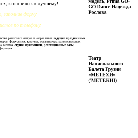
модель, Prima GO-
тех, кто привык к лучшему!
GO Dance Надежда
Рослова
, заполнив форму
истов по телефону.
истов
различных жанров и направлений:
ведущие праздничных
омеров,
фокусники
,
клоуны
, организаторы развлекательных
оу-бизнеса:
студии звукозаписи
,
репетиционные базы
,
формация.
Театр
Национального
Балета Грузии
«МЕТЕХИ»
('METEKHI)