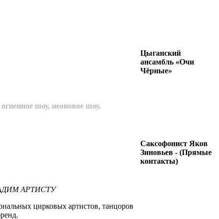
Цыганский
ансамбль «Очи
Чёрные»
огненное шоу, неоновое шоу.
Саксофонист Яков
Зиновьев - (Прямые
контакты)
ДАДИМ АРТИСТУ
ональных цирковых артистов, танцоров
ренд.