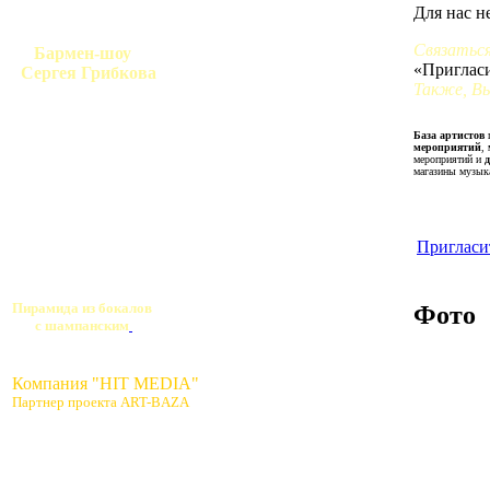
Для нас н
Связаться
Бармен-шоу
«Пригласи
Сергея Грибкова
Также, Вы
База артистов
п
мероприятий
,
мероприятий и
магазины музык
Пригласи
Пирамида из бокалов
Фото
с шампанским
Компания "HIT MEDIA"
Партнер проекта ART-BAZA