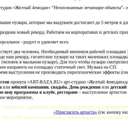
студии «Желтый 4емодан» "Неопознанные летающие объекты"- э
ьшие пузыри, которые мы выдуваем достигают до 5 метров в дли
аздник новый рекорд. Работаем на корпоративах и детских пра
ерсальное - радует и удивляет всех.
ствует два человека. Необходимый минимум рабочей площадки 3*
оде наш рекорд- гигантские пузыри на таких маленьких площадк
 (человек в мыльном пузыре). Для того чтобы пузыри смотрелис
ия направить на площадку статичный свет. Музыка на CD.
ремя выступления не производить пиротехнические эффекты (снег,
истов
проекта «АRT-BAZA.RU» арт-студию «Желтый 4емодан
»
д
ка
или
юбилей компании
,
свадьба
,
День рождения
или
детский
ие шоу программы
в клубе
,
ресторане
– выступление артистов
ое мероприятие.
Связаться с артистом или заказать артиста на мероприятие
«Пригласить артиста»
(см. кнопку ни
Также, Вы можете позвонить и задать вопросы или сделать за