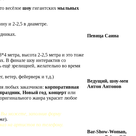
то весёлое
шоу
гигантских
мыльных
ну и 2-2,5 в диаметре.
здниках.
Певица Саина
4 метра, высота 2-2,5 метра и это тоже
ах. В финале шоу интерактив со
ь ещё зрелищней, желательно во время
 ветер, фейерверк и т.д.)
Ведущий, шоу-мен
Антон Антонов
ля любых заказчиков:
корпоративная
 праздник
,
Новый год
,
концерт
или
 оригинального жанра украсит любое
 Вы можете, заполнив форму
же).
каз на артистов по телефону.
Bar-Show-Woman,