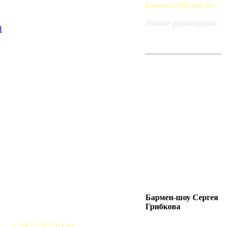
Баннер за 1000 руб/мес.
Новые размещения
Ы
ART-BAZA
РЕКОМЕНДУЕТ
Бармен-шоу Сергея
Грибкова
+7 (925) 878-03-68