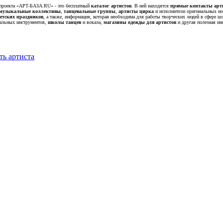
роекта «АРТ-БАЗА.RU» - это бесплатный
каталог артистов
. В ней находятся
прямые контакты арт
музыкальные коллективы
,
танцевальные группы
,
артисты цирка
и исполнители оригинальных н
детских праздников
, а также, информация, которая необходима для работы творческих людей в сфере ш
альных инструментов,
школы танцев
и вокала,
магазины одежды для артистов
и другая полезная ин
ть артиста