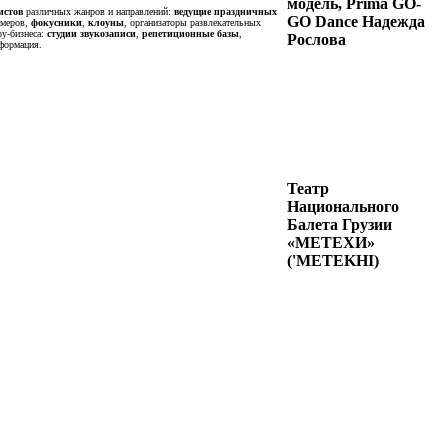
модель, Prima GO-
истов
различных жанров и направлений:
ведущие праздничных
GO Dance Надежда
омеров,
фокусники
,
клоуны
, организаторы развлекательных
оу-бизнеса:
студии звукозаписи
,
репетиционные базы
,
Рослова
формация.
Театр
Национального
Балета Грузии
«МЕТЕХИ»
('METEKHI)