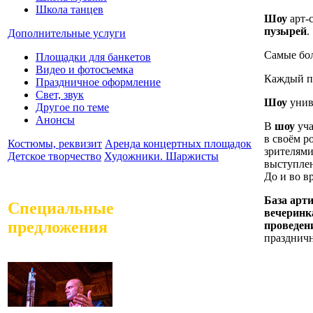
Школа танцев
Шоу
арт-
пузырей
.
Дополнительные услуги
Самые бол
Площадки для банкетов
Видео и фотосъемка
Каждый пр
Праздничное оформление
Свет, звук
Шоу
унив
Другое по теме
Анонсы
В
шоу
уча
в своём р
Костюмы, реквизит
Аренда концертных площадок
зрителями
Детское творчество
Художники. Шаржисты
выступлен
До и во в
База арт
Специальные
вечерин
предложения
проведен
праздничн