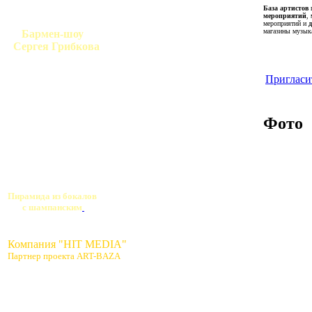
База артистов
п
мероприятий
,
мероприятий и
магазины музык
Бармен-шоу
Сергея Грибкова
Пригласи
Фото
Пирамида из бокалов
с шампанским
Компания "HIT MEDIA"
Партнер проекта ART-BAZA