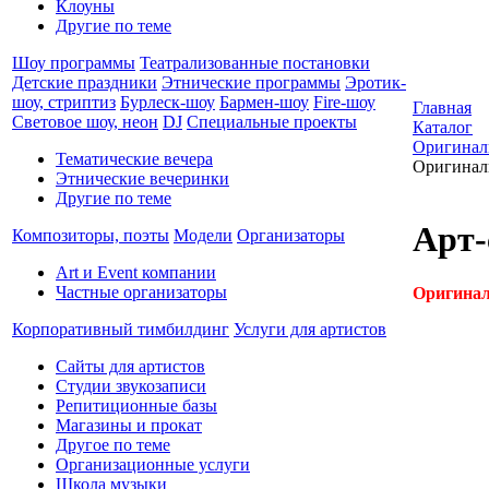
Клоуны
Другие по теме
Шоу программы
Театрализованные постановки
Детские праздники
Этнические программы
Эротик-
шоу, стриптиз
Бурлеск-шоу
Бармен-шоу
Fire-шоу
Главная
Световое шоу, неон
DJ
Специальные проекты
Каталог
Оригинал
Тематические вечера
Оригинал
Этнические вечеринки
Другие по теме
Арт-
Композиторы, поэты
Модели
Организаторы
Art и Event компании
Частные организаторы
Оригинал
Корпоративный тимбилдинг
Услуги для артистов
Сайты для артистов
Студии звукозаписи
Репитиционные базы
Магазины и прокат
Другое по теме
Организационные услуги
Школа музыки