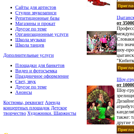
Сайты для артистов
Студии звукозаписи
Цыганск
Репитиционные базы
от 3500
Магазины и прокат
Професс
Другое по теме
междуна
Организационные услуги
Словакии
Школа музыки
это знач
Школа танцев
шоу-про
Дополнительные услуги
цыганск
"Кибитка
Площадки для банкетов
Видео и фотосъемка
Праздничное оформление
Шоу-гр
Свет, звук
от 1000
Другое по теме
Шоу-гру
Анонсы
зрелищн
Дизайне
Костюмы, реквизит
Аренда
атрибут
концертных площадок
Детское
канделяб
творчество
Художники. Шаржисты
также: т
другие 