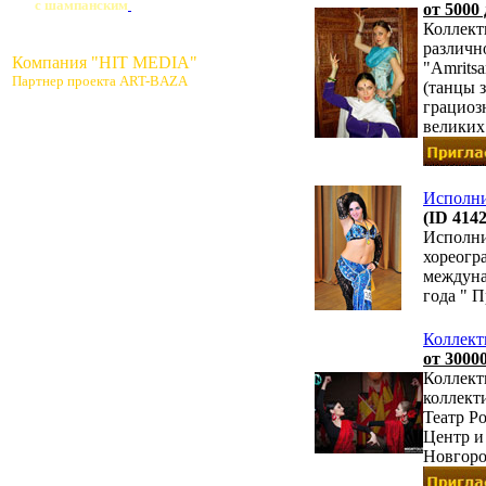
с шампанским
от 5000
Коллект
различно
Компания "HIT MEDIA"
"Amrits
Партнер проекта ART-BAZA
(танцы 
грациоз
великих
Исполни
(ID 4142
Исполни
хореогр
междуна
года " П
Коллект
от 30000
Коллекти
коллект
Театр Р
Центр и
Новгоро