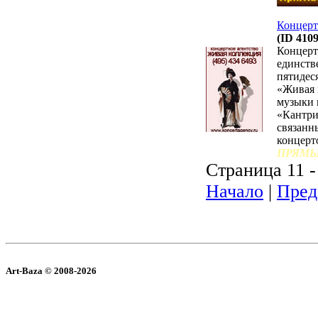
Концерт
(ID 4109
Концерт
единств
пятидес
«Живая 
музыки 
«Кантри
связанн
концерт
ПРЯМЫ
Страница 11 -
Начало
|
Пред
Art-Baza © 2008-2026