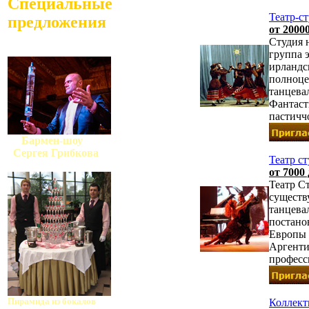
Специальные
Театр-с
предложения
от 20000
Студия н
группа 
ирландск
полноце
танцева
Фантаст
пастичч
Бармен-шоу
Сергея Грибкова
Театр с
от 7000 
Театр С
существу
танцева
постано
Европы 
Аргентин
професс
Пирамида из бокалов
Коллект