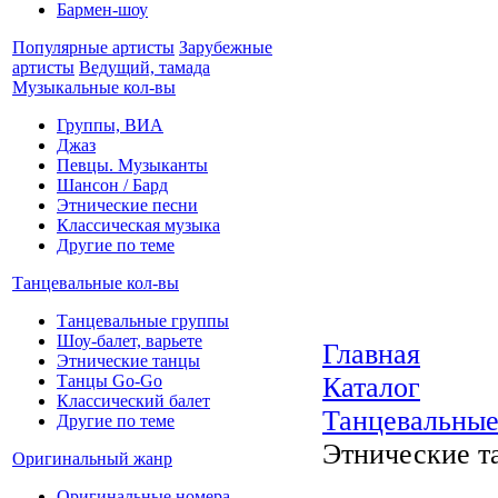
Бармен-шоу
Популярные артисты
Зарубежные
артисты
Ведущий, тамада
Музыкальные кол-вы
Группы, ВИА
Джаз
Певцы. Музыканты
Шансон / Бард
Этнические песни
Классическая музыка
Другие по теме
Танцевальные кол-вы
Танцевальные группы
Шоу-балет, варьете
Главная
Этнические танцы
Танцы Go-Go
Каталог
Классический балет
Танцевальные
Другие по теме
Этнические т
Оригинальный жанр
Оригинальные номера