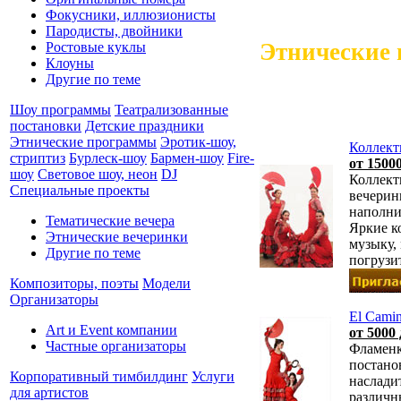
Фокусники, иллюзионисты
Пародисты, двойники
Этнические 
Ростовые куклы
Клоуны
Другие по теме
Шоу программы
Театрализованные
постановки
Детские праздники
Этнические программы
Эротик-шоу,
Коллект
стриптиз
Бурлеск-шоу
Бармен-шоу
Fire-
от 15000
шоу
Световое шоу, неон
DJ
Коллект
Специальные проекты
вечерин
наполни
Тематические вечера
Яркие к
Этнические вечеринки
музыку,
Другие по теме
погрузи
Композиторы, поэты
Модели
Организаторы
El Camin
Art и Event компании
от 5000 
Частные организаторы
Фламенк
постано
Корпоративный тимбилдинг
Услуги
наслади
для артистов
различн