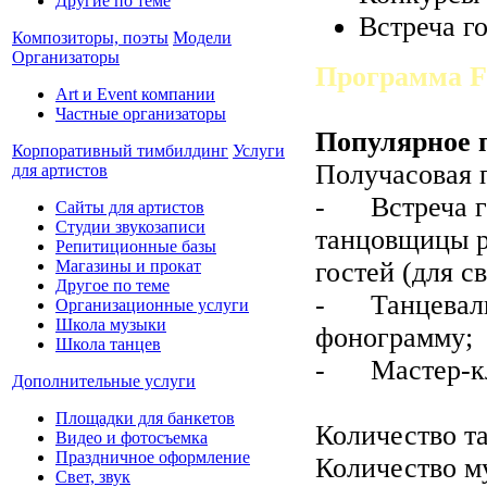
Другие по теме
Встреча г
Композиторы, поэты
Модели
Организаторы
Программа F
Art и Event компании
Частные организаторы
Популярное 
Корпоративный тимбилдинг
Услуги
Получасовая 
для артистов
- Встреча го
Сайты для артистов
Студии звукозаписи
танцовщицы р
Репитиционные базы
гостей (для с
Магазины и прокат
Другое по теме
- Танцеваль
Организационные услуги
Школа музыки
фонограмму;
Школа танцев
- Мастер-кла
Дополнительные услуги
Площадки для банкетов
Количество т
Видео и фотосъемка
Праздничное оформление
Количество му
Свет, звук