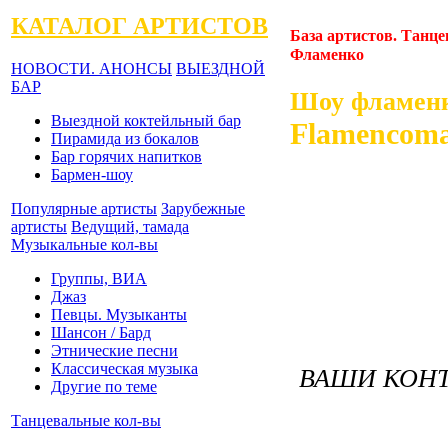
КАТАЛОГ АРТИСТОВ
База артистов. Танц
Фламенко
НОВОСТИ. АНОНСЫ
ВЫЕЗДНОЙ
БАР
Шоу фламен
Выездной коктейльный бар
Flamencoma
Пирамида из бокалов
Бар горячих напитков
Бармен-шоу
Популярные артисты
Зарубежные
артисты
Ведущий, тамада
Музыкальные кол-вы
Группы, ВИА
Джаз
Певцы. Музыканты
Шансон / Бард
Этнические песни
Классическая музыка
ВАШИ КОНТ
Другие по теме
Танцевальные кол-вы