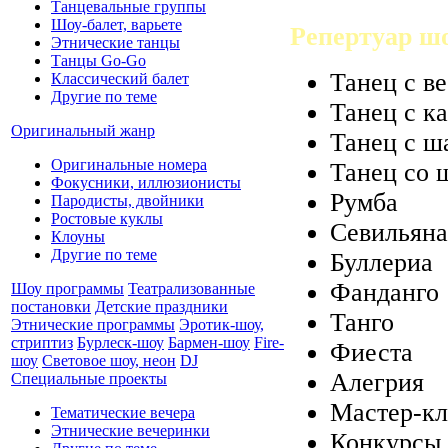
Танцевальные группы
Шоу-балет, варьете
Репертуар ш
Этнические танцы
Танцы Go-Go
Танец с в
Классический балет
Другие по теме
Танец с к
Оригинальный жанр
Танец с ш
Оригинальные номера
Танец со 
Фокусники, иллюзионисты
Румба
Пародисты, двойники
Ростовые куклы
Севильяна
Клоуны
Другие по теме
Буллериа
Фанданго
Шоу программы
Театрализованные
постановки
Детские праздники
Танго
Этнические программы
Эротик-шоу,
стриптиз
Бурлеск-шоу
Бармен-шоу
Fire-
Фиеста
шоу
Световое шоу, неон
DJ
Алегрия
Специальные проекты
Мастер-кл
Тематические вечера
Этнические вечеринки
Конкурсы