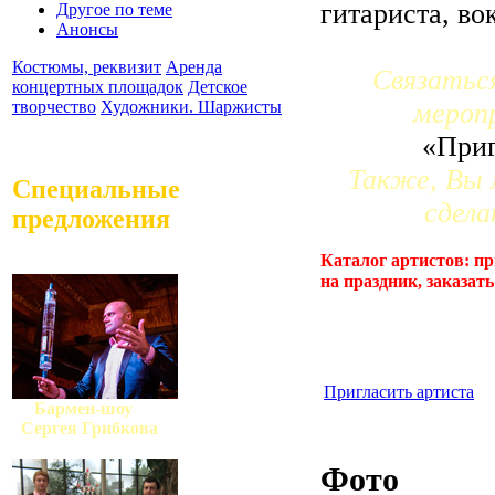
гитариста, во
Другое по теме
Анонсы
Костюмы, реквизит
Аренда
Связатьс
концертных площадок
Детское
мероп
творчество
Художники. Шаржисты
«Приг
Также, Вы 
Специальные
сдела
предложения
Каталог артистов: пр
на праздник, заказать
Пригласить артиста
Бармен-шоу
Сергея Грибкова
Фото