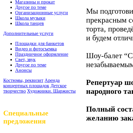
Магазины и прокат
Другое по теме
Мы подготови
Организационные услуги
Школа музыки
прекрасным с
Школа танцев
торта, провед
Дополнительные услуги
и будем отли
Площадки для банкетов
Видео и фотосъемка
Шоу-балет “Ce
Праздничное оформление
Свет, звук
незабываемы
Другое по теме
Анонсы
Костюмы, реквизит
Аренда
Репертуар шо
концертных площадок
Детское
народного тан
творчество
Художники. Шаржисты
Полный соста
Специальные
желанию зака
предложения