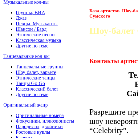
Музыкальные кол-вы
База артистов. Шоу-ба
Группы, ВИА
Сумского
Джаз
Певцы. Музыканты
Шоу-балет 
Шансон / Бард
Этнические песни
Классическая музыка
Другие по теме
Танцевальные кол-вы
Контакты артис
Танцевальные группы
Шоу-балет, варьете
Те
Этнические танцы
Танцы Go-Go
Классический балет
Са
Другие по теме
Оригинальный жанр
Разрешите пр
Оригинальные номера
шоу невероятн
Фокусники, иллюзионисты
Пародисты, двойники
“Celebrity”.
Ростовые куклы
Клоуны