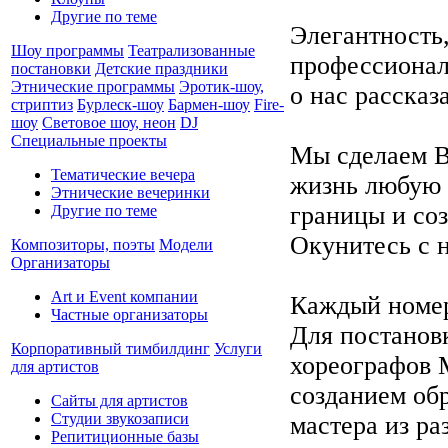
Другие по теме
Элегантность,
Шоу программы
Театрализованные
профессионали
постановки
Детские праздники
Этнические программы
Эротик-шоу,
о нас рассказа
стриптиз
Бурлеск-шоу
Бармен-шоу
Fire-
шоу
Световое шоу, неон
DJ
Специальные проекты
Мы сделаем В
Тематические вечера
жизнь любую 
Этнические вечеринки
границы и соз
Другие по теме
Окунитесь с 
Композиторы, поэты
Модели
Организаторы
Art и Event компании
Каждый номер 
Частные организаторы
Для постанов
Корпоративный тимбилдинг
Услуги
хореографов 
для артистов
созданием об
Сайты для артистов
Студии звукозаписи
мастера из ра
Репитиционные базы