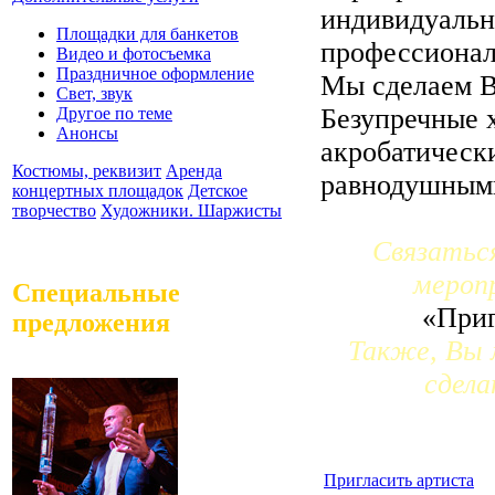
индивидуальн
Площадки для банкетов
профессионал
Видео и фотосъемка
Праздничное оформление
Мы сделаем В
Свет, звук
Безупречные 
Другое по теме
Анонсы
акробатическ
Костюмы, реквизит
Аренда
равнодушным
концертных площадок
Детское
творчество
Художники. Шаржисты
Связатьс
мероп
Специальные
«Приг
предложения
Также, Вы 
сдела
Пригласить артиста