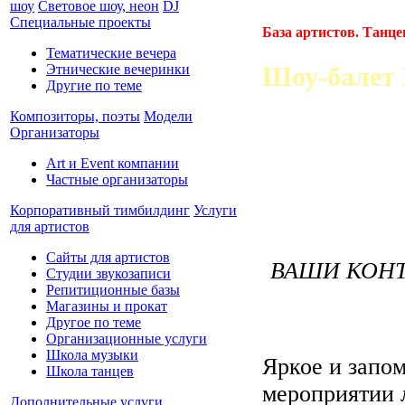
шоу
Световое шоу, неон
DJ
Специальные проекты
База артистов. Танц
Тематические вечера
Этнические вечеринки
Шоу-балет D
Другие по теме
Композиторы, поэты
Модели
Организаторы
Art и Event компании
Частные организаторы
Корпоративный тимбилдинг
Услуги
для артистов
Сайты для артистов
ВАШИ КОНТ
Студии звукозаписи
Репитиционные базы
Магазины и прокат
Другое по теме
Организационные услуги
Школа музыки
Яркое и запо
Школа танцев
мероприятии 
Дополнительные услуги