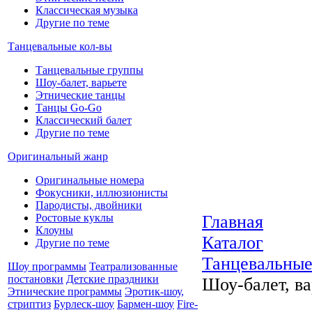
Классическая музыка
Другие по теме
Танцевальные кол-вы
Танцевальные группы
Шоу-балет, варьете
Этнические танцы
Танцы Go-Go
Классический балет
Другие по теме
Оригинальный жанр
Оригинальные номера
Фокусники, иллюзионисты
Пародисты, двойники
Ростовые куклы
Главная
Клоуны
Каталог
Другие по теме
Танцевальные
Шоу программы
Театрализованные
постановки
Детские праздники
Шоу-балет, ва
Этнические программы
Эротик-шоу,
стриптиз
Бурлеск-шоу
Бармен-шоу
Fire-