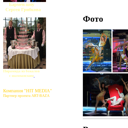
Бармен-шоу
Сергея Грибкова
Фото
Пирамида из бокалов
с шампанским
Компания "HIT MEDIA"
Партнер проекта ART-BAZA