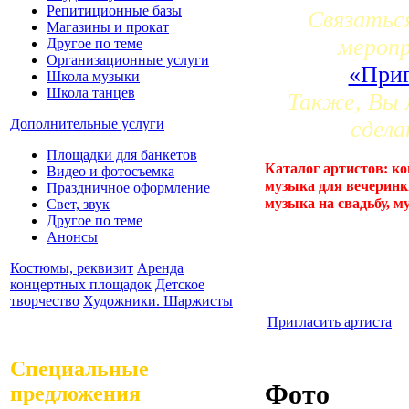
Репитиционные базы
Связатьс
Магазины и прокат
мероп
Другое по теме
Организационные услуги
«Приг
Школа музыки
Школа танцев
Также, Вы 
сдела
Дополнительные услуги
Площадки для банкетов
Каталог артистов: ко
Видео и фотосъемка
музыка для вечеринк
Праздничное оформление
музыка на свадьбу, м
Свет, звук
Другое по теме
Анонсы
Костюмы, реквизит
Аренда
концертных площадок
Детское
творчество
Художники. Шаржисты
Пригласить артиста
Специальные
Фото
предложения