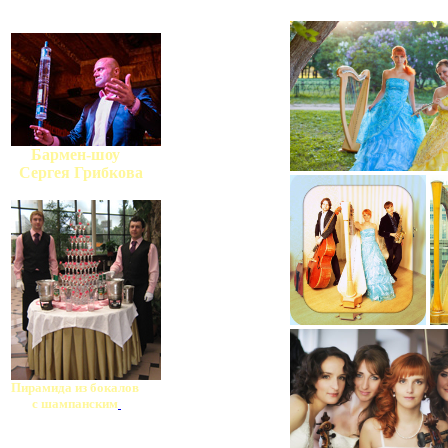
Бармен-шоу
Сергея Грибкова
Пирамида из бокалов
с шампанским