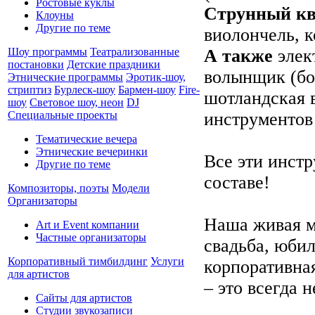
Ростовые куклы
Струнный кв
Клоуны
Другие по теме
виолончель, к
А также
элек
Шоу программы
Театрализованные
постановки
Детские праздники
волынщик (бо
Этнические программы
Эротик-шоу,
стриптиз
Бурлеск-шоу
Бармен-шоу
Fire-
шотландская 
шоу
Световое шоу, неон
DJ
инструментов
Специальные проекты
Тематические вечера
Этнические вечеринки
Все эти инст
Другие по теме
составе!
Композиторы, поэты
Модели
Организаторы
Наша живая м
Art и Event компании
Частные организаторы
свадьба, юбил
Корпоративный тимбилдинг
Услуги
корпоративна
для артистов
– это всегда 
Сайты для артистов
Студии звукозаписи