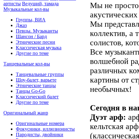
Мы не просто 
артисты
Ведущий, тамада
Музыкальные кол-вы
акустических
Группы, ВИА
Мы представл
Джаз
Певцы. Музыканты
коллектив, а 
Шансон / Бард
солистов, кот
Этнические песни
Классическая музыка
Все музыкант
Другие по теме
волшебной рад
Танцевальные кол-вы
различных ко
Танцевальные группы
картины от с
Шоу-балет, варьете
Этнические танцы
необычных!
Танцы Go-Go
Классический балет
Другие по теме
Сегодня в на
Оригинальный жанр
Дуэт арф:
арф
Оригинальные номера
кельтская арф
Фокусники, иллюзионисты
(классическая
Пародисты, двойники