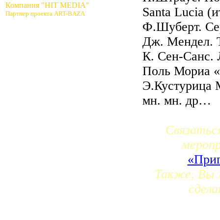
Компания "HIT MEDIA"
Santa Lucia (и
Партнер проекта ART-BAZA
Ф.Шуберт. Се
Дж. Мендел. 
К. Сен-Санс.
Поль Мориа «
Э.Кустурица 
мн. мн. др…
Связатьс
мероп
«Приг
Также, Вы 
сдела