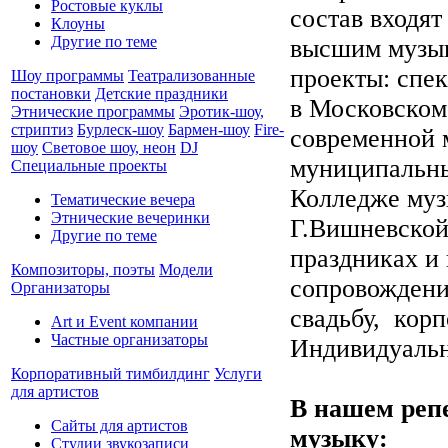
Ростовые куклы
состав входя
Клоуны
Другие по теме
высшим музы
проекты: спе
Шоу программы
Театрализованные
постановки
Детские праздники
в Московском
Этнические программы
Эротик-шоу,
стриптиз
Бурлеск-шоу
Бармен-шоу
Fire-
современной 
шоу
Световое шоу, неон
DJ
муниципальны
Специальные проекты
Колледже муз
Тематические вечера
Этнические вечеринки
Г.Вишневской
Другие по теме
праздниках и
Композиторы, поэты
Модели
сопровождени
Организаторы
свадьбу, корп
Art и Event компании
Частные организаторы
Индивидуальн
Корпоративный тимбилдинг
Услуги
для артистов
В нашем реп
Сайты для артистов
музыку:
Студии звукозаписи