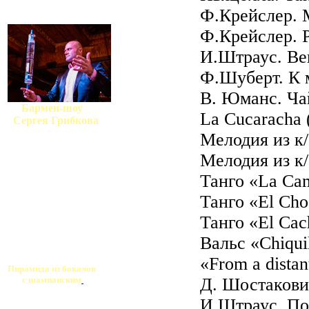
Ф.Крейслер. 
Ф.Крейслер. 
И.Штраус. Ве
Ф.Шуберт. К 
В. Юманс. Ча
Бармен-шоу
La Cucaracha (
Сергея Грибкова
Мелодия из к
Мелодия из к
Танго «La Сam
Танго «El Cho
Танго «El Cach
Вальс «Chiqui
«From a distan
Пирамида из бокалов
Д. Шостакови
с шампанским
И.Штраус. По