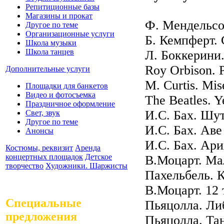
Репитиционные базы
Магазины и прокат
Ф. Мендельсо
Другое по теме
Организационные услуги
Б. Кемпферт.
Школа музыки
Школа танцев
Л. Боккерини
Roy Orbison. 
Дополнительные услуги
M. Curtis. Mis
Площадки для банкетов
Видео и фотосъемка
The Beatles. Y
Праздничное оформление
И.С. Бах. Шу
Свет, звук
Другое по теме
И.С. Бах. Ав
Анонсы
И.С. Бах. Ари
Костюмы, реквизит
Аренда
концертных площадок
Детское
В.Моцарт. Ма
творчество
Художники. Шаржисты
Пахельбель. 
В.Моцарт. 12 
Специальные
Пьяцолла. Ли
предложения
Пьяцолла. Та