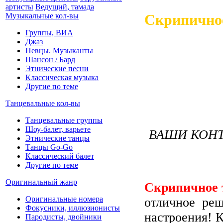
артисты
Ведущий, тамада
Музыкальные кол-вы
Скрипичное
Группы, ВИА
Джаз
Певцы. Музыканты
Шансон / Бард
Этнические песни
Классическая музыка
Другие по теме
Танцевальные кол-вы
Танцевальные группы
Шоу-балет, варьете
ВАШИ КОНТ
Этнические танцы
Танцы Go-Go
Классический балет
Другие по теме
Оригинальный жанр
Скрипичное т
Оригинальные номера
отличное реш
Фокусники, иллюзионисты
настроения! К
Пародисты, двойники