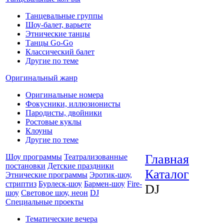
Танцевальные группы
Шоу-балет, варьете
Этнические танцы
Танцы Go-Go
Классический балет
Другие по теме
Оригинальный жанр
Оригинальные номера
Фокусники, иллюзионисты
Пародисты, двойники
Ростовые куклы
Клоуны
Другие по теме
Главная
Шоу программы
Театрализованные
постановки
Детские праздники
Каталог
Этнические программы
Эротик-шоу,
стриптиз
Бурлеск-шоу
Бармен-шоу
Fire-
DJ
шоу
Световое шоу, неон
DJ
Специальные проекты
Тематические вечера