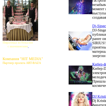
гастрол
незабыв
момент 
выступа
создава
Dj-Singe
DJ-Singe
публики
ранее о
Пирамида из бокалов
SIRIUS!
с шампанским
приятны
материа
энергии 
Компания "HIT MEDIA"
Партнер проекта ART-BAZA
Кибер-ф
Кибер-D
электро
мелодич
Пришла 
космиче
DJ Krist
Dj Krist
фанатиз