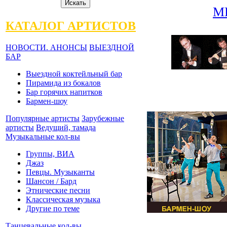
М
КАТАЛОГ АРТИСТОВ
НОВОСТИ. АНОНСЫ
ВЫЕЗДНОЙ
БАР
Выездной коктейльный бар
Пирамида из бокалов
Бар горячих напитков
Бармен-шоу
Популярные артисты
Зарубежные
артисты
Ведущий, тамада
Музыкальные кол-вы
Группы, ВИА
Джаз
Певцы. Музыканты
Шансон / Бард
Этнические песни
Классическая музыка
Другие по теме
Танцевальные кол-вы