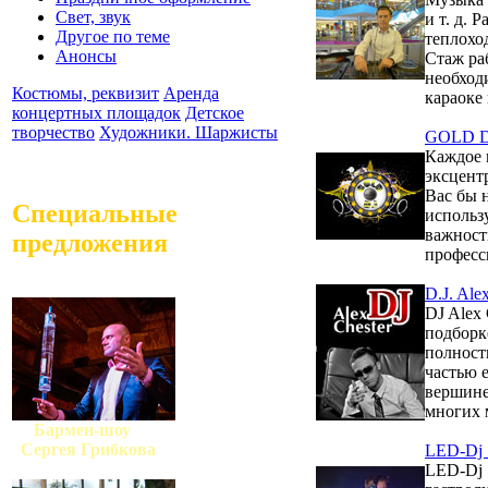
Свет, звук
и т. д. 
Другое по теме
теплоход
Анонсы
Стаж раб
необход
Костюмы, реквизит
Аренда
караоке 
концертных площадок
Детское
творчество
Художники. Шаржисты
GOLD DJ
Каждое 
эксцент
Вас бы 
Специальные
использ
важност
предложения
професс
D.J. Ale
DJ Alex 
подборк
полност
частью 
вершине
многих 
Бармен-шоу
Сергея Грибкова
LED-Dj S
LED-Dj S