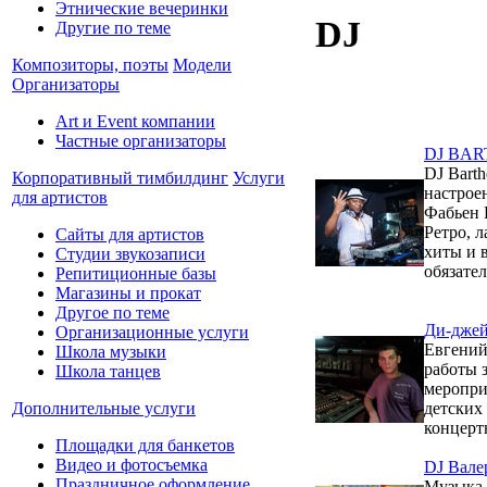
Этнические вечеринки
DJ
Другие по теме
Композиторы, поэты
Модели
Организаторы
Art и Event компании
Частные организаторы
DJ BART
DJ Bart
Корпоративный тимбилдинг
Услуги
настроен
для артистов
Фабьен 
Ретро, л
Сайты для артистов
хиты и 
Студии звукозаписи
обязате
Репитиционные базы
Магазины и прокат
Другое по теме
Ди-джей
Организационные услуги
Евгений
Школа музыки
работы 
Школа танцев
меропри
Дополнительные услуги
детских
концерт
Площадки для банкетов
Видео и фотосъемка
DJ Вале
Праздничное оформление
Музыка у