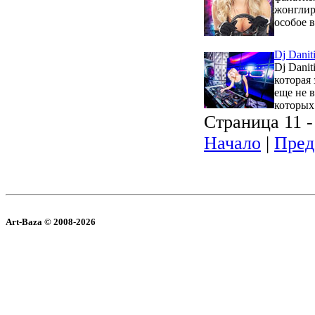
жонглир
особое 
Dj Danit
Dj Dani
которая
еще не в
которых
Страница 11 -
Начало
|
Пред
Art-Baza © 2008-2026