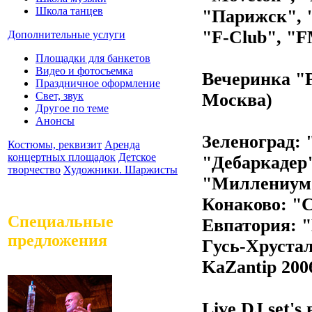
Школа танцев
"Парижск", "
"F-Club", "F
Дополнительные услуги
Площадки для банкетов
Видео и фотосъемка
Вечеринка "P
Праздничное оформление
Свет, звук
Москва)
Другое по теме
Анонсы
Зеленоград: 
Костюмы, реквизит
Аренда
концертных площадок
Детское
"Дебаркадер
творчество
Художники. Шаржисты
"Миллениум"
Конаково: "С
Специальные
Евпатория: "
предложения
Гусь-Хрустал
KaZantip 200
Live DJ set'