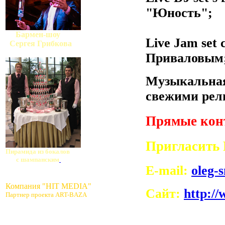
"Юность";
Бармен-шоу
Live Jam set
Сергея Грибкова
Приваловым
Музыкальная
свежими рел
Прямые конт
Пригласить 
Пирамида из бокалов
с шампанским
E-mail:
oleg-
Компания "HIT MEDIA"
Сайт:
http:/
Партнер проекта ART-BAZA