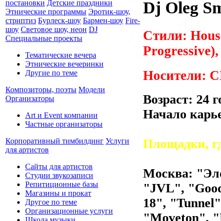
постановки
Детские праздники
Dj Oleg S
Этнические программы
Эротик-шоу,
стриптиз
Бурлеск-шоу
Бармен-шоу
Fire-
шоу
Световое шоу, неон
DJ
Стили: House
Специальные проекты
Progressive),
Тематические вечера
Этнические вечеринки
Носители: C
Другие по теме
Композиторы, поэты
Модели
Возраст: 24 г
Организаторы
Начало карье
Art и Event компании
Частные организаторы
Корпоративный тимбилдинг
Услуги
Площадки, г
для артистов
Сайты для артистов
Москва: "Эл
Студии звукозаписи
Репитиционные базы
"JVL", "Good
Магазины и прокат
18", "Tunnel
Другое по теме
Организационные услуги
"Moveton", 
Школа музыки