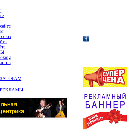
я
те
и
сайте
ты
 союз
айта
йта
АФИША /
СЫ
АНОНС!
ooking
истов
ЗАТОРАМ
 РЕКЛАМЫ