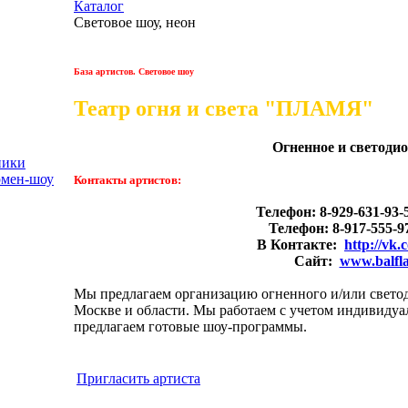
Каталог
Световое шоу, неон
База артистов. Световое шоу
Театр огня и света "ПЛАМЯ"
Огненное и светоди
ники
рмен-шоу
Контакты артистов:
Телефон: 8-929-631-93-
Телефон: 8-917-555-9
В Контакте:
http://vk.
Сайт:
www.balfl
Мы предлагаем организацию огненного и/или свето
Москве и области. Мы работаем с учетом индивидуал
предлагаем готовые шоу-программы.
Пригласить артиста