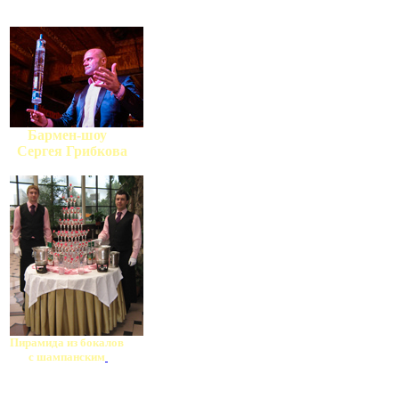
Бармен-шоу
Сергея Грибкова
Пирамида из бокалов
с шампанским