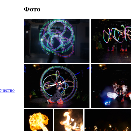
Фото
рчество