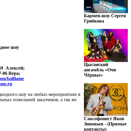
Бармен-шоу Сергея
Грибкова
одное шоу
Цыганский
59 Алексей;
ансамбль «Очи
7-86 Вера;
Чёрные»
com/balflame
ame.ru
диодного шоу на любых мероприятиях в
ьных пожеланий заказчиков, а так же
Саксофонист Яков
Зиновьев - (Прямые
контакты)