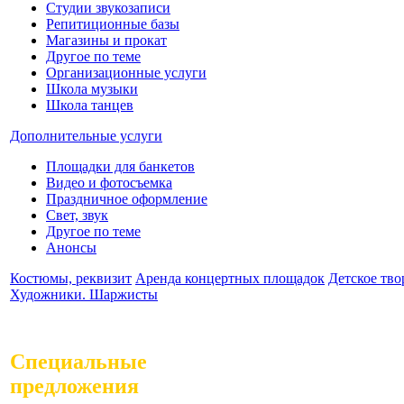
Студии звукозаписи
Репитиционные базы
Магазины и прокат
Другое по теме
Организационные услуги
Школа музыки
Школа танцев
Дополнительные услуги
Площадки для банкетов
Видео и фотосъемка
Праздничное оформление
Свет, звук
Другое по теме
Анонсы
Костюмы, реквизит
Аренда концертных площадок
Детское тво
Художники. Шаржисты
Специальные
предложения