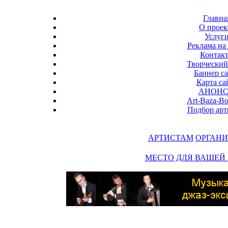
Главна
О проек
Услуг
Реклама на 
Контак
Творческий
Баннер с
Карта са
АНОН
Art-Baza-B
Подбор арт
АРТИСТАМ
ОРГАНИ
МЕСТО ДЛЯ ВАШЕЙ