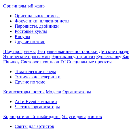
Оригинальный жанр
Оригинальные номера
Фокусники, иллюзионисты
Пародисты, двойники
Ростовые куклы
Клоуны
Другие по теме
Шоу программы
Театрализованные постановки
Детские празд
Этнические программы
Эротик-шоу, стриптиз
Бурлеск-шоу
Ба
Fire-шоу
Световое шоу, неон
DJ
Специальные проекты
Тематические вечера
Этнические вечеринки
Другие по теме
Композиторы, поэты
Модели
Организаторы
Art и Event компании
Частные организаторы
Корпоративный тимбилдинг
Услуги для артистов
Сайты для артистов