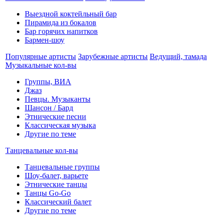
Выездной коктейльный бар
Пирамида из бокалов
Бар горячих напитков
Бармен-шоу
Популярные артисты
Зарубежные артисты
Ведущий, тамада
Музыкальные кол-вы
Группы, ВИА
Джаз
Певцы. Музыканты
Шансон / Бард
Этнические песни
Классическая музыка
Другие по теме
Танцевальные кол-вы
Танцевальные группы
Шоу-балет, варьете
Этнические танцы
Танцы Go-Go
Классический балет
Другие по теме