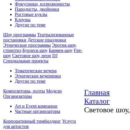
Фокусники, иллюзионисты
Пародисты, двойники
Ростовые куклы
Клоуны
Другие по теме
Шоу программы
Театрализованные
постановки
Детские праздники
Этнические программы
Эротик-шоу,
стриптиз
Бурлеск-шоу
Бармен-шоу
Fire-
шоу
Световое шоу, неон
DJ
Специальные проекты
Тематические вечера
Этнические вечеринки
Другие по теме
Главная
Композиторы, поэты
Модели
Организаторы
Каталог
Art и Event компании
Световое шоу,
Частные организаторы
Корпоративный тимбилдинг
Услуги
для артистов