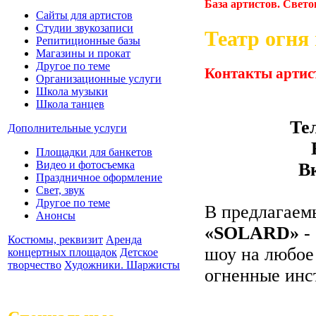
База артистов. Свето
Сайты для артистов
Студии звукозаписи
Театр огня
Репитиционные базы
Магазины и прокат
Другое по теме
Контакты артис
Организационные услуги
Школа музыки
Школа танцев
Тел
Дополнительные услуги
Площадки для банкетов
Видео и фотосъемка
В
Праздничное оформление
Свет, звук
Другое по теме
В предлагаем
Анонсы
«SOLARD»
-
Костюмы, реквизит
Аренда
шоу на любое 
концертных площадок
Детское
творчество
Художники. Шаржисты
огненные инс