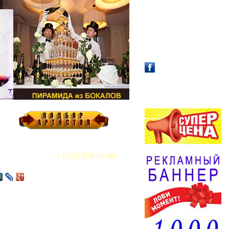
АФИША / АНОНС!
+7 (925) 878-03-68