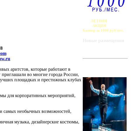
ЛЕТНЯЯ
АКЦИЯ
Баннер за 1000 руб/мес.
Новые размещения
78
com
ow.ru
ART-BAZA
РЕКОМЕНДУЕТ
ивых аритстов, которые работают в
w приглашали во многие города России,
 лучших площадках и престижных клубах
аммы для корпоративных мероприятий,
 и самых необычных возможностей,
амичная музыка, дизайнерские костюмы,