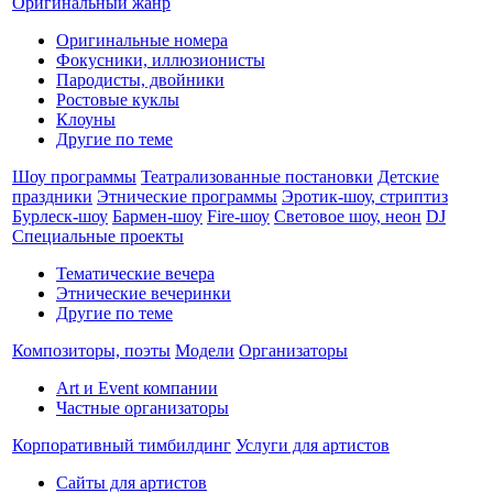
Оригинальный жанр
Оригинальные номера
Фокусники, иллюзионисты
Пародисты, двойники
Ростовые куклы
Клоуны
Другие по теме
Шоу программы
Театрализованные постановки
Детские
праздники
Этнические программы
Эротик-шоу, стриптиз
Бурлеск-шоу
Бармен-шоу
Fire-шоу
Световое шоу, неон
DJ
Специальные проекты
Тематические вечера
Этнические вечеринки
Другие по теме
Композиторы, поэты
Модели
Организаторы
Art и Event компании
Частные организаторы
Корпоративный тимбилдинг
Услуги для артистов
Сайты для артистов