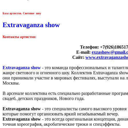
База артистов. Световое шоу
Extravaganza show
Контакты артистов:
Телефон: +7(926)18651
E-mail:
exzashow@gmail.
Сайт:
www.extravaganzash
Extravaganza show
- это команда профессиональных и талантл
жанре светового и огненного шоу. Коллектив Extravaganza sho
они принимали участиe в мировых фестивалях, выступали на
Москвы.
В арсенале коллектива есть специально разработанные прогр
свадеб, детских праздников, Нового года.
Extravaganza show
- это специалисты самого высокого уровня
которые помогут организовать яркий незабываемый вечер.
Extravaganza show
- это всегда оригинальная концепция, дин
точная хореография, акробатические трюки и спецэффекты.