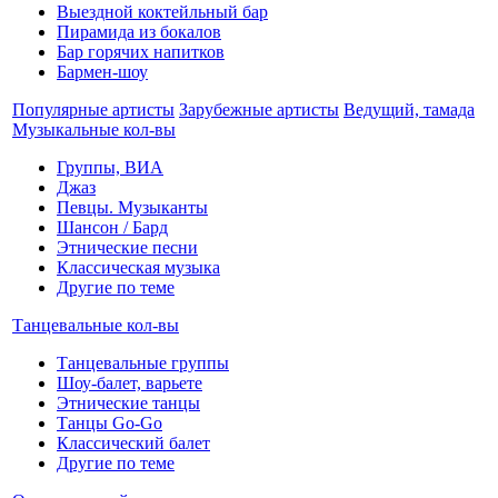
Выездной коктейльный бар
Пирамида из бокалов
Бар горячих напитков
Бармен-шоу
Популярные артисты
Зарубежные артисты
Ведущий, тамада
Музыкальные кол-вы
Группы, ВИА
Джаз
Певцы. Музыканты
Шансон / Бард
Этнические песни
Классическая музыка
Другие по теме
Танцевальные кол-вы
Танцевальные группы
Шоу-балет, варьете
Этнические танцы
Танцы Go-Go
Классический балет
Другие по теме