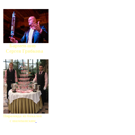
Бармен-шоу
Сергея Грибкова
Пирамида из бокалов
с шампанским