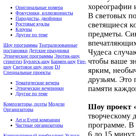
хореографии 
Оригинальные номера
Фокусники, иллюзионисты
В световых п
Пародисты, двойники
светящиеся к
Ростовые куклы
Клоуны
предметы. Си
Другие по теме
впечатляющих
Шоу программы
Театрализованные
Чудеса случаю
постановки
Детские праздники
Этнические программы
Эротик-шоу,
чтобы ваше з
стриптиз
Бурлеск-шоу
Бармен-шоу
Fire-
шоу
Световое шоу, неон
DJ
ярким, необы
Специальные проекты
друзьям. Это 
Тематические вечера
памяти каждог
Этнические вечеринки
Другие по теме
Композиторы, поэты
Модели
Шоу проект
Организаторы
творческому 
Art и Event компании
программе. В 
Частные организаторы
6 до 15 минут
Корпоративный тимбилдинг
Услуги