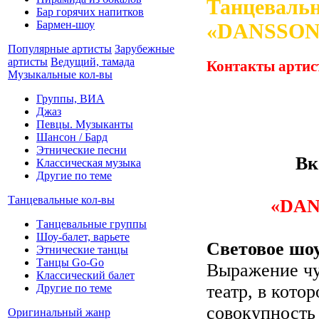
Танцевальн
Бар горячих напитков
Бармен-шоу
«DANSSON
Популярные артисты
Зарубежные
артисты
Ведущий, тамада
Контакты артис
Музыкальные кол-вы
Группы, ВИА
Джаз
Певцы. Музыканты
Шансон / Бард
Этнические песни
Вк
Классическая музыка
Другие по теме
Танцевальные кол-вы
«DAN
Танцевальные группы
Шоу-балет, варьете
Световое шо
Этнические танцы
Танцы Go-Go
Выражение чув
Классический балет
театр, в кото
Другие по теме
совокупность
Оригинальный жанр