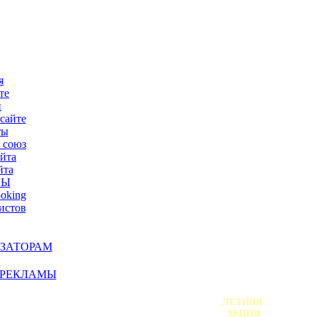
АФИША /
АНОНС!
я
те
и
сайте
ты
 союз
айта
йта
СЫ
ooking
истов
ЗАТОРАМ
 РЕКЛАМЫ
ЛЕТНЯЯ
АКЦИЯ