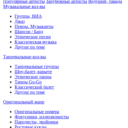
Популярные артисты
Зарубежные артисты
Ведущий, тамада
Музыкальные кол-вы
Группы, ВИА
Джаз
Певцы. Музыканты
Шансон / Бард
Этнические песни
Классическая музыка
Другие по теме
Танцевальные кол-вы
Танцевальные группы
Шоу-балет, варьете
Этнические танцы
Танцы Go-Go
Классический балет
Другие по теме
Оригинальный жанр
Оригинальные номера
Фокусники, иллюзионисты
Пародисты, двойники
Ростовые куклы