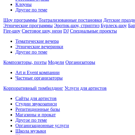
Клоуны
Другие по теме
Шоу программы
Театрализованные постановки
Детские празд
Этнические программы
Эротик-шоу, стриптиз
Бурлеск-шоу
Ба
Fire-шоу
Световое шоу, неон
DJ
Специальные проекты
Тематические вечера
Этнические вечеринки
Другие по теме
Композиторы, поэты
Модели
Организаторы
Art и Event компании
Частные организаторы
Корпоративный тимбилдинг
Услуги для артистов
Сайты для артистов
Студии звукозаписи
Репитиционные базы
Магазины и прокат
Другое по теме
Организационные услуги
Школа музыки