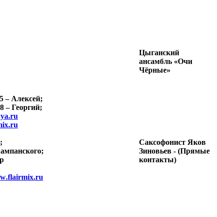
Цыганский
ансамбль «Очи
Чёрные»
5 – Алексей;
8 – Георгий;
ya.ru
ix.ru
;
Саксофонист Яков
ампанского;
Зиновьев - (Прямые
р
контакты)
w
.
flairmix
.
ru