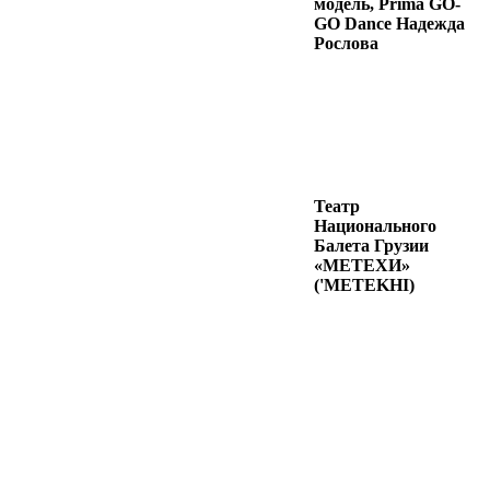
модель, Prima GO-
GO Dance Надежда
Рослова
Театр
Национального
Балета Грузии
«МЕТЕХИ»
('METEKHI)