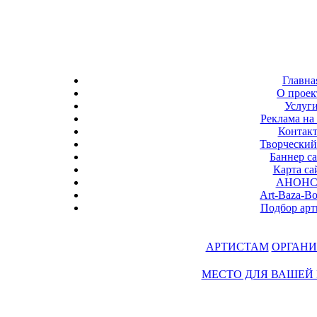
Главна
О проек
Услуг
Реклама на 
Контак
Творческий
Баннер с
Карта са
АНОН
Art-Baza-B
Подбор арт
АРТИСТАМ
ОРГАНИ
МЕСТО ДЛЯ ВАШЕЙ