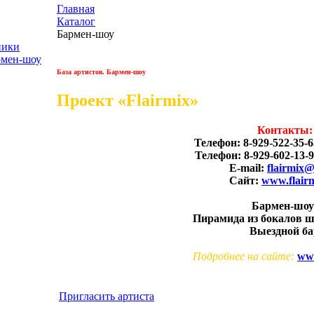
Главная
Каталог
Бармен-шоу
ники
рмен-шоу
База артистов. Бармен-шоу
Проект «Flairmix»
Контакты:
Телефон: 8-929-522-35-6
Телефон: 8-929-602-13-9
E-mail:
flairmix@
Сайт:
www.flairm
Бармен-шоу
Пирамида из бокалов ш
Выездной ба
Подробнее на сайте:
ww
Пригласить артиста