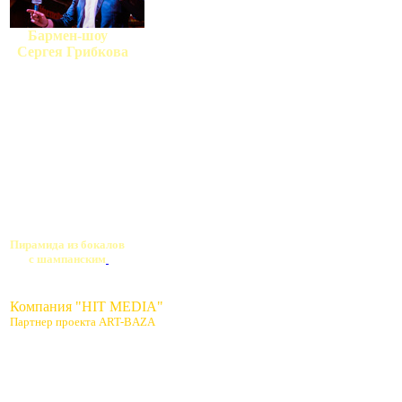
Бармен-шоу
Сергея Грибкова
Пирамида из бокалов
с шампанским
Компания "HIT MEDIA"
Партнер проекта ART-BAZA