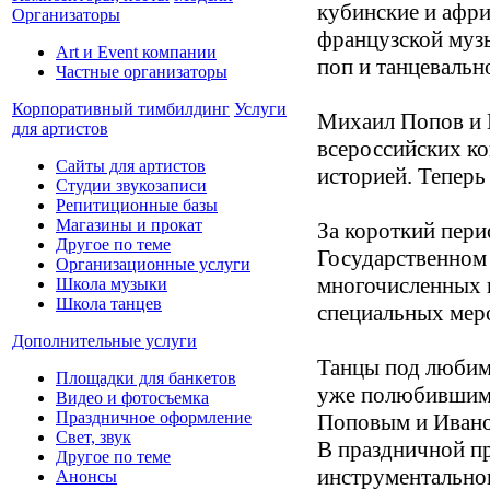
кубинские и афри
Организаторы
французской музы
Art и Event компании
поп и танцевальн
Частные организаторы
Корпоративный тимбилдинг
Услуги
Михаил Попов и 
для артистов
всероссийских к
Сайты для артистов
историей. Теперь
Студии звукозаписи
Репитиционные базы
Магазины и прокат
За короткий пери
Другое по теме
Государственном 
Организационные услуги
многочисленных 
Школа музыки
Школа танцев
специальных мер
Дополнительные услуги
Танцы под любимы
Площадки для банкетов
уже полюбившими
Видео и фотосъемка
Праздничное оформление
Поповым и Ивано
Свет, звук
В праздничной пр
Другое по теме
инструментальног
Анонсы