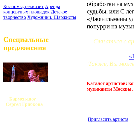
обработки на муз
Костюмы, реквизит
Аренда
судьбы, или С лё
концертных площадок
Детское
творчество
Художники. Шаржисты
«Джентльмены уда
попурри на музык
Специальные
Связаться с а
предложения
«
Также, Вы может
Каталог артистов: ко
музыканты Москвы, м
Бармен-шоу
Сергея Грибкова
Пригласить артиста