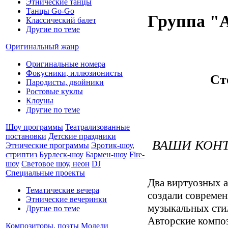
Этнические танцы
Танцы Go-Go
Группа "A
Классический балет
Другие по теме
Оригинальный жанр
Оригинальные номера
Фокусники, иллюзионисты
Ст
Пародисты, двойники
Ростовые куклы
Клоуны
Другие по теме
Шоу программы
Театрализованные
постановки
Детские праздники
ВАШИ КОНТ
Этнические программы
Эротик-шоу,
стриптиз
Бурлеск-шоу
Бармен-шоу
Fire-
шоу
Световое шоу, неон
DJ
Специальные проекты
Два виртуозных 
Тематические вечера
создали современ
Этнические вечеринки
музыкальных стил
Другие по теме
Авторские композ
Композиторы, поэты
Модели