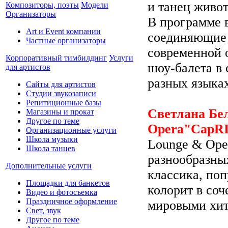
и танец живот
Композиторы, поэты
Модели
Организаторы
В программе 
Art и Event компании
соединяющие 
Частные организаторы
современной 
Корпоративный тимбилдинг
Услуги
шоу-балета в 
для артистов
разных языка
Сайты для артистов
Студии звукозаписи
Репитиционные базы
Светлана Бе
Магазины и прокат
Другое по теме
Opera"CapR
Организационные услуги
Школа музыки
Lounge & Ope
Школа танцев
разнообразны
Дополнительные услуги
классика, по
Площадки для банкетов
колорит в соч
Видео и фотосъемка
Праздничное оформление
мировыми хит
Свет, звук
Другое по теме