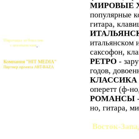
МИРОВЫЕ 
популярные к
гитара, клави
ИТАЛЬЯНС
Пирамида из бокалов
итальянском и
с шампанским
саксофон, кла
РЕТРО
- зар
Компания "HIT MEDIA"
Партнер проекта ART-BAZA
годов, довоен
КЛАССИКА
оперетт (ф-но
РОМАНСЫ
-
но, гитара, ми
Восток-Запа