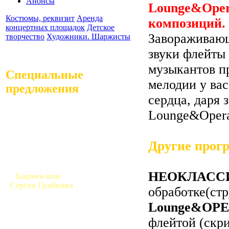
Анонсы
Lounge&Opera
Костюмы, реквизит
Аренда
композиций.
концертных площадок
Детское
Завораживающ
творчество
Художники. Шаржисты
звуки флейты
музыкантов п
Специальные
мелодии у вас
предложения
сердца, даря 
Lounge&Opera 
Другие прог
НЕОКЛАСС
Бармен-шоу
Сергея Грибкова
обработке(стр
Lounge&OP
флейтой (скр