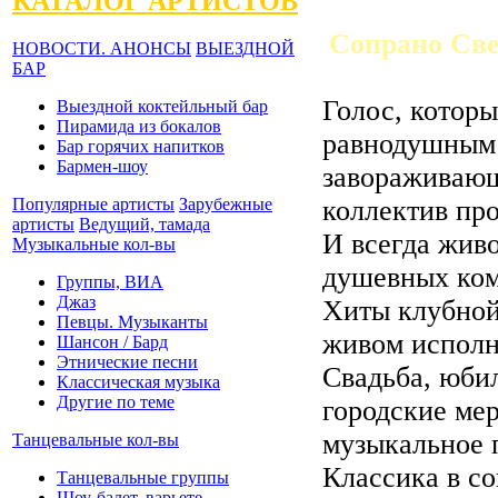
КАТАЛОГ АРТИСТОВ
Сопрано Све
НОВОСТИ. АНОНСЫ
ВЫЕЗДНОЙ
БАР
Голос, которы
Выездной коктейльный бар
Пирамида из бокалов
равнодушным!
Бар горячих напитков
Бармен-шоу
завораживающ
коллектив пр
Популярные артисты
Зарубежные
артисты
Ведущий, тамада
И всегда жив
Музыкальные кол-вы
душевных ком
Группы, ВИА
Джаз
Хиты клубной
Певцы. Музыканты
живом исполн
Шансон / Бард
Этнические песни
Свадьба, юби
Классическая музыка
Другие по теме
городские мер
музыкальное п
Танцевальные кол-вы
Классика в со
Танцевальные группы
Шоу-балет, варьете