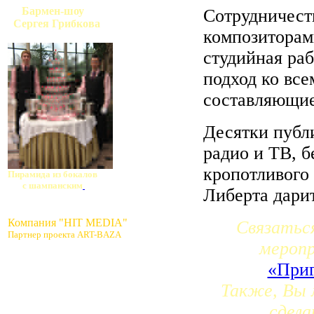
Бармен-шоу
Сотрудничест
Сергея Грибкова
композиторам
студийная раб
подход ко все
составляющие
Десятки публ
радио и ТВ, б
кропотливого 
Пирамида из бокалов
с шампанским
Либерта дари
Компания "HIT MEDIA"
Связатьс
Партнер проекта ART-BAZA
мероп
«Приг
Также, Вы 
сдела