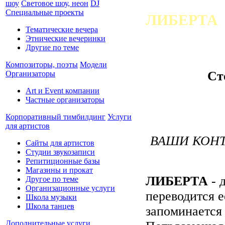
шоу
Световое шоу, неон
DJ
Специальные проекты
ЛИБЕРТА
Тематические вечера
Этнические вечеринки
Другие по теме
Композиторы, поэты
Модели
Ст
Организаторы
Art и Event компании
Частные организаторы
Корпоративный тимбилдинг
Услуги
для артистов
ВАШИ КОНТ
Сайты для артистов
Студии звукозаписи
Репитиционные базы
Магазины и прокат
ЛИБЕРТА
- 
Другое по теме
Организационные услуги
переводится е
Школа музыки
Школа танцев
запоминается
Дополнительные услуги