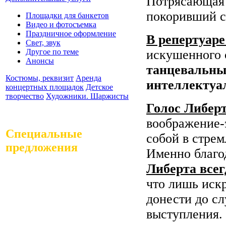
Потрясающая 
покоривший с
Площадки для банкетов
Видео и фотосъемка
Праздничное оформление
В репертуар
Свет, звук
искушенного 
Другое по теме
Анонсы
танцевальны
Костюмы, реквизит
Аренда
интеллектуа
концертных площадок
Детское
творчество
Художники. Шаржисты
Голос Либер
воображение-э
Специальные
собой в стрем
предложения
Именно благо
Либерта всег
что лишь иск
донести до с
выступления.