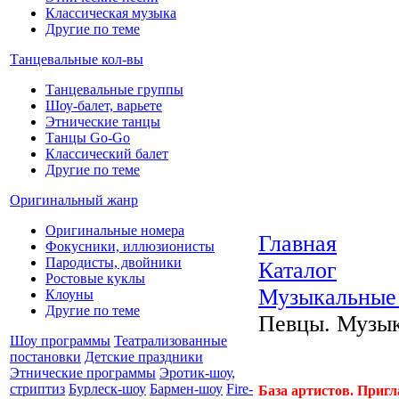
Классическая музыка
Другие по теме
Танцевальные кол-вы
Танцевальные группы
Шоу-балет, варьете
Этнические танцы
Танцы Go-Go
Классический балет
Другие по теме
Оригинальный жанр
Оригинальные номера
Главная
Фокусники, иллюзионисты
Пародисты, двойники
Каталог
Ростовые куклы
Музыкальные
Клоуны
Другие по теме
Певцы. Музы
Шоу программы
Театрализованные
постановки
Детские праздники
Этнические программы
Эротик-шоу,
стриптиз
Бурлеск-шоу
Бармен-шоу
Fire-
База артистов. Приг