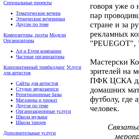
Специальные проекты
говоря уже о
Тематические вечера
пар проводив
Этнические вечеринки
стране и за р
Другие по теме
рекламных ко
Композиторы, поэты
Модели
Организаторы
"PEUEGOT", 
Art и Event компании
Частные организаторы
Мастерски Ко
Корпоративный тимбилдинг
Услуги
зрителей на м
для артистов
ПФК ЦСКА для
Сайты для артистов
домашних мат
Студии звукозаписи
Репитиционные базы
футболу, где 
Магазины и прокат
Другое по теме
человек.
Организационные услуги
Школа музыки
Школа танцев
Связатьс
Дополнительные услуги
мероп