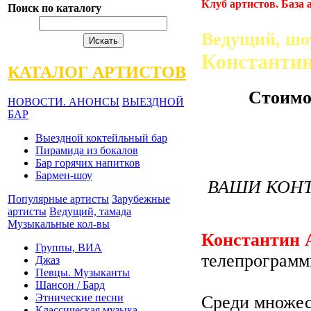
Клуб артистов. База
Поиск по каталогу
Ведущий, шо
Константи
КАТАЛОГ АРТИСТОВ
Стоимо
НОВОСТИ. АНОНСЫ
ВЫЕЗДНОЙ
БАР
Выездной коктейльный бар
Пирамида из бокалов
Бар горячих напитков
Бармен-шоу
ВАШИ КОНТ
Популярные артисты
Зарубежные
артисты
Ведущий, тамада
Музыкальные кол-вы
Константин 
Группы, ВИА
телепрограмм
Джаз
Певцы. Музыканты
Шансон / Бард
Этнические песни
Среди множес
Классическая музыка