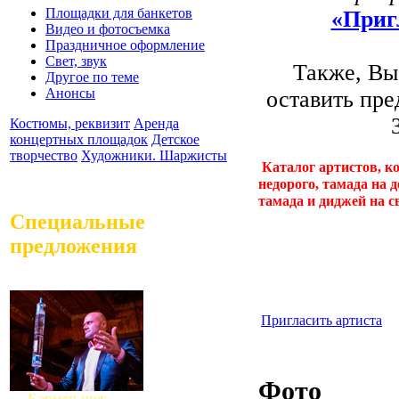
Площадки для банкетов
«Приг
Видео и фотосъемка
Праздничное оформление
Свет, звук
Также, Вы
Другое по теме
Анонсы
оставить пре
Костюмы, реквизит
Аренда
концертных площадок
Детское
творчество
Художники. Шаржисты
Каталог артистов, ко
недорого, тамада на 
тамада и диджей на с
Специальные
предложения
Пригласить артиста
Фото
Бармен-шоу