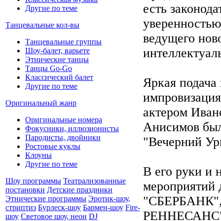
есть законода
Другие по теме
уверенностью
Танцевальные кол-вы
ведущего нов
Танцевальные группы
интеллектуал
Шоу-балет, варьете
Этнические танцы
Танцы Go-Go
Классический балет
Яркая подача 
Другие по теме
импровизация
Оригинальный жанр
актером Иван
Оригинальные номера
Анисимов был
Фокусники, иллюзионисты
Пародисты, двойники
"Вечерний Ур
Ростовые куклы
Клоуны
Другие по теме
В его руки и 
Шоу программы
Театрализованные
мероприятий 
постановки
Детские праздники
"СБЕРБАНК"
Этнические программы
Эротик-шоу,
стриптиз
Бурлеск-шоу
Бармен-шоу
Fire-
РЕННЕСАНС",
шоу
Световое шоу, неон
DJ