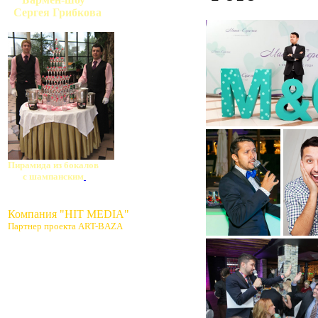
Сергея Грибкова
Пирамида из бокалов
с шампанским
Компания "HIT MEDIA"
Партнер проекта ART-BAZA