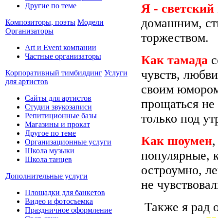
Другие по теме
Я - светский
домашним, ст
Композиторы, поэты
Модели
Организаторы
торжеством.
Art и Event компании
Частные организаторы
Как
тамада
с
чувств, любв
Корпоративный тимбилдинг
Услуги
для артистов
своим юмором
Сайты для артистов
прощаться не 
Студии звукозаписи
Репитиционные базы
только под ут
Магазины и прокат
Другое по теме
Как
шоумен
Организационные услуги
Школа музыки
популярные,
Школа танцев
остроумно, ле
Дополнительные услуги
не чувствовал
Площадки для банкетов
Видео и фотосъемка
Также я рад 
Праздничное оформление