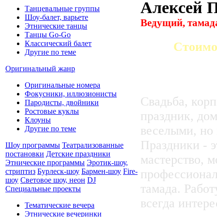
Алексей 
Танцевальные группы
Шоу-балет, варьете
Ведущий, тамада
Этнические танцы
Танцы Go-Go
Классический балет
Стоимо
Другие по теме
Оригинальный жанр
Оригинальные номера
Фокусники, иллюзионисты
Свадьба, кор
Пародисты, двойники
Ростовые куклы
праздник, дом
Клоуны
веселыми, но
Другие по теме
Праздники - э
Шоу программы
Театрализованные
постановки
Детские праздники
мастерство, м
Этнические программы
Эротик-шоу,
стриптиз
Бурлеск-шоу
Бармен-шоу
Fire-
профессионал
шоу
Световое шоу, неон
DJ
тамада. Работ
Специальные проекты
всегда интере
Тематические вечера
Этнические вечеринки