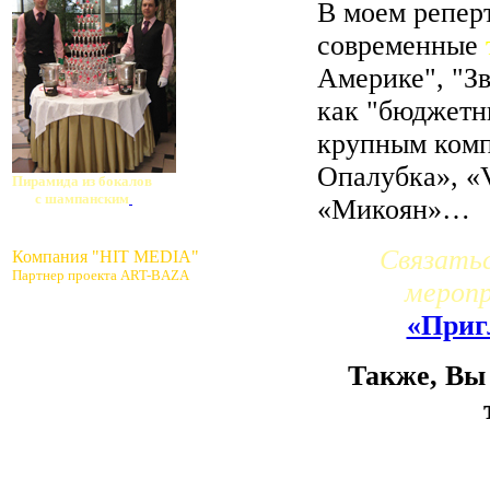
В моем репер
современные
Америке", "З
как "бюджетны
крупным комп
Опалубка», «V
Пирамида из бокалов
с шампанским
«Микоян»…
Связатьс
Компания "HIT MEDIA"
Партнер проекта ART-BAZA
мероп
«Приг
Также, Вы 