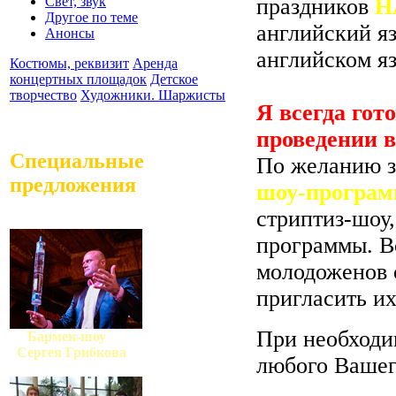
Свет, звук
праздников
Н
Другое по теме
английский я
Анонсы
английском яз
Костюмы, реквизит
Аренда
концертных площадок
Детское
творчество
Художники. Шаржисты
Я всегда гот
проведении в
Специальные
По желанию з
предложения
шоу-програ
стриптиз-шоу,
программы. В
молодоженов о
пригласить их
При необход
Бармен-шоу
Сергея Грибкова
любого Вашег